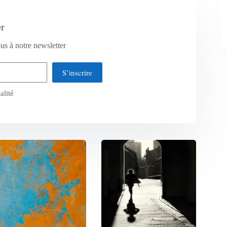
er
us à notre newsletter
S’inscrire
alité