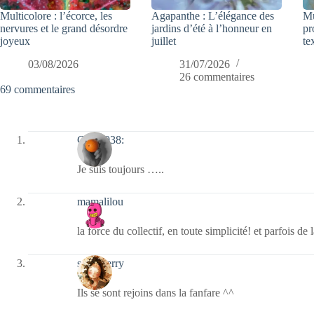
Multicolore : l’écorce, les
Agapanthe : L’élégance des
Mu
nervures et le grand désordre
jardins d’été à l’honneur en
pr
joyeux
juillet
te
03/08/2026
31/07/2026
26 commentaires
69 commentaires
Clo :0038:
Je suis toujours …..
mamalilou
la force du collectif, en toute simplicité! et parfois de l
strawberry
Ils se sont rejoins dans la fanfare ^^