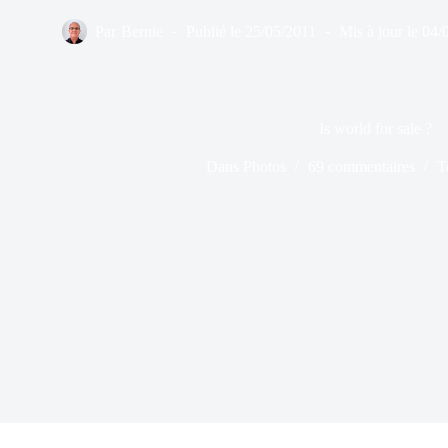
Par
Bernie
Publié le
25/05/2011
Mis à jour le
04/
Is world for sale ?
Dans
Photos
69 commentaires
T