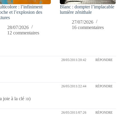
lticolore : l’infiniment
Blanc : dompter l’implacable
oche et l’explosion des
lumière zénithale
xtures
27/07/2026
28/07/2026
16 commentaires
12 commentaires
28/05/2011/20:42
RÉPONDRE
26/05/2011/22:44
RÉPONDRE
a joie à la clé :o)
26/05/2011/07:26
RÉPONDRE