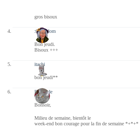
gros bisoux
:0014:dom
Bon jeudi.
Bisoux +++
itachi
bon jeudi**
Domjade
Bonsoir,
Milieu de semaine, bientôt le
week-end bon courage pour la fin de semaine *+*+*