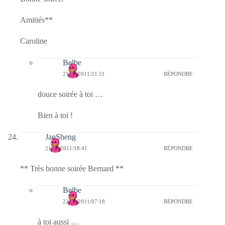
Amitiés**
Caroline
Belbe
21/03/2011/21:51
RÉPONDRE
douce soirée à toi …
Bien à toi !
JanSheng
21/03/2011/18:41
RÉPONDRE
** Très bonne soirée Bernard **
Belbe
22/03/2011/07:18
RÉPONDRE
à toi aussi …