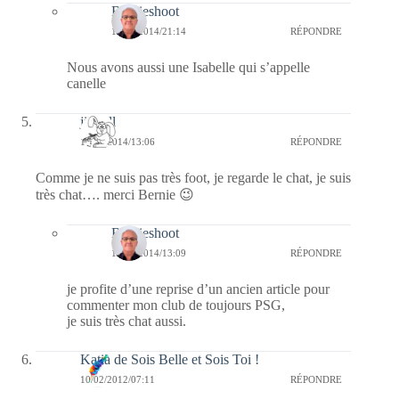
Bernieshoot
18/09/2014/21:14
RÉPONDRE
Nous avons aussi une Isabelle qui s’appelle
canelle
jill bill
18/09/2014/13:06
RÉPONDRE
Comme je ne suis pas très foot, je regarde le chat, je suis
très chat…. merci Bernie 😉
Bernieshoot
18/09/2014/13:09
RÉPONDRE
je profite d’une reprise d’un ancien article pour
commenter mon club de toujours PSG,
je suis très chat aussi.
Katia de Sois Belle et Sois Toi !
10/02/2012/07:11
RÉPONDRE