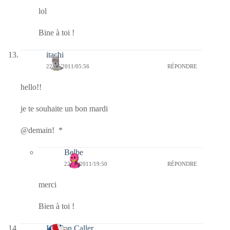
lol
Bine à toi !
itachi
22/03/2011/05:56
RÉPONDRE
hello!!
je te souhaite un bon mardi
@demain! *
Belbe
22/03/2011/19:50
RÉPONDRE
merci
Bien à toi !
London Caller