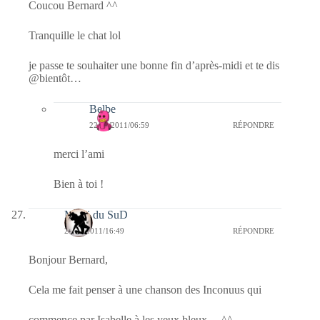
Coucou Bernard ^^
Tranquille le chat lol
je passe te souhaiter une bonne fin d’après-midi et te dis
@bientôt…
Belbe
22/03/2011/06:59
RÉPONDRE
merci l’ami
Bien à toi !
MiMi du SuD
21/03/2011/16:49
RÉPONDRE
Bonjour Bernard,
Cela me fait penser à une chanson des Inconuus qui
commence par Isabelle à les yeux bleux …^^