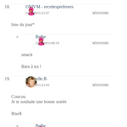
OMVM - recettespreferees
21/03/2011/21:07
RÉPONDRE
bise du jour*
Belbe
22/03/2011/09:19
RÉPONDRE
smack
Bien à toi !
mamzelle.B
21/03/2011/21:03
RÉPONDRE
Coucou
Je te souhaite une bonne soirée
Bise$
Belbe