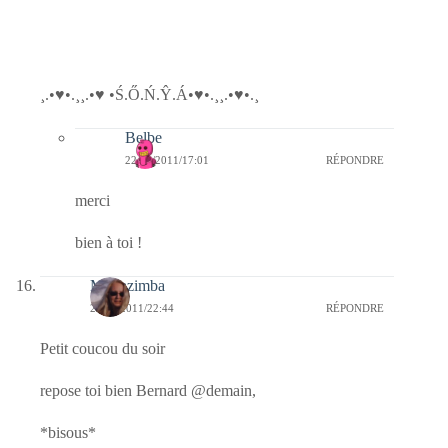
¸.•♥•.¸¸.•♥ •Ś.Ő.Ń.Ŷ.Á•♥•.¸¸.•♥•.¸
Belbe
22/03/2011/17:01
RÉPONDRE
merci
bien à toi !
Monazimba
21/03/2011/22:44
RÉPONDRE
Petit coucou du soir
repose toi bien Bernard @demain,
*bisous*