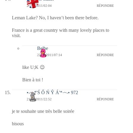
22/03/2011/02:04
RÉPONDRE
Leman Lake? No, I haven’t been there before.
France is a great country with many lovely places to
visit.
Belbe
22/03/2011/07:14
RÉPONDRE
like U;K 😉
Bien à toi !
•-~·*'Ś Ő Ń Ŷ Á'*·~-• 972
21/03/2011/22:52
RÉPONDRE
je te souhaite une très belle soirée
bisous