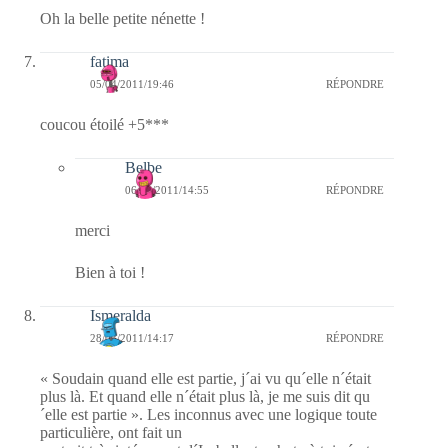
Oh la belle petite nénette !
fatima
05/04/2011/19:46
RÉPONDRE
coucou étoilé +5***
Belbe
06/04/2011/14:55
RÉPONDRE
merci
Bien à toi !
Ismeralda
28/03/2011/14:17
RÉPONDRE
« Soudain quand elle est partie, j´ai vu qu´elle n´était
plus là. Et quand elle n´était plus là, je me suis dit qu
´elle est partie ». Les inconnus avec une logique toute
particulière, ont fait un