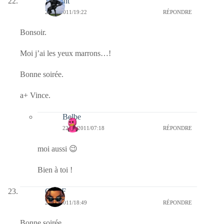
Vincent
21/03/2011/19:22
RÉPONDRE
Bonsoir.
Moi j’ai les yeux marrons…!
Bonne soirée.
a+ Vince.
Belbe
22/03/2011/07:18
RÉPONDRE
moi aussi 😉
Bien à toi !
CLDF
21/03/2011/18:49
RÉPONDRE
Bonne soirée.