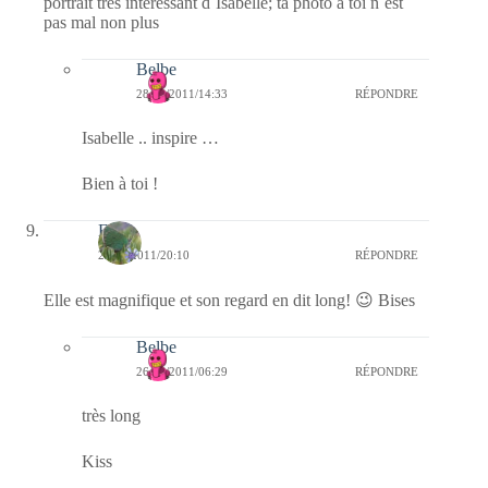
portrait très intéressant d´Isabelle; ta photo à toi n´est
pas mal non plus
Belbe
28/03/2011/14:33
RÉPONDRE
Isabelle .. inspire …
Bien à toi !
Elo
25/03/2011/20:10
RÉPONDRE
Elle est magnifique et son regard en dit long! 😉 Bises
Belbe
26/03/2011/06:29
RÉPONDRE
très long
Kiss