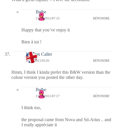
Belbe
21/02/2011/07:15
RÉPONDRE
Happy that you’ve enjoy it
Bien à toi !
London Caller
21/02/2011/02:01
RÉPONDRE
Hmm, I think I kinda prefer this B&W version than the
colour version you posted the other day.
Belbe
21/02/2011/07:17
RÉPONDRE
I think too,
the proposal came from Nova and Sd-Arius .. and
I really appréciate it