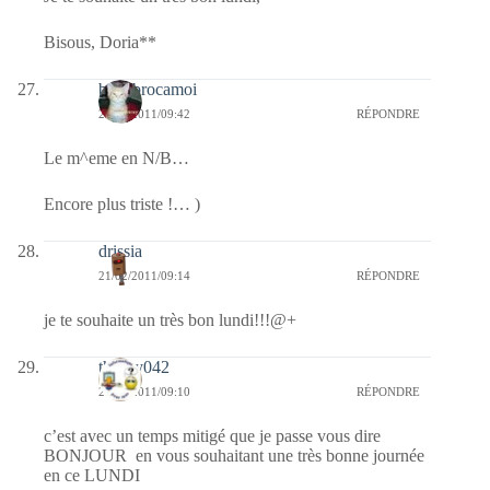
Bisous, Doria**
bricabrocamoi
21/02/2011/09:42
RÉPONDRE
Le m^eme en N/B…
Encore plus triste !… )
drissia
21/02/2011/09:14
RÉPONDRE
je te souhaite un très bon lundi!!!@+
thierry042
21/02/2011/09:10
RÉPONDRE
c’est avec un temps mitigé que je passe vous dire
BONJOUR en vous souhaitant une très bonne journée
en ce LUNDI