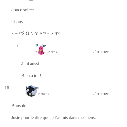
douce soirée
bisous
•-~·*’Ś Ő Ń Ŷ Á’*·~-• 972
Belbe
22/02/2011/17:45
RÉPONDRE
à toi aussi …
Bien à toi !
Vincent
21/02/2011/18:52
RÉPONDRE
Bonsoir.
Juste pour te dire que je t’ai mis dans mes liens.