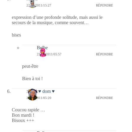
22/02/2011/15:27
RÉPONDRE
expression d’une profonde solitude, mais aussi le
secours de la musique, comme souvent…
bises
Belbe
23/02/2011/05:57
RÉPONDRE
peut-être
Bien à toi !
:0014:♥ dom ♥
22/02/2011/05:20
RÉPONDRE
Coucou rapide …
Bon mardi !
Bisoux +++