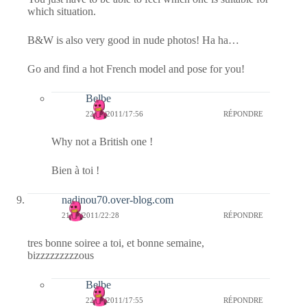
which situation.
B&W is also very good in nude photos! Ha ha…
Go and find a hot French model and pose for you!
Belbe
22/02/2011/17:56
RÉPONDRE
Why not a British one !
Bien à toi !
nadinou70.over-blog.com
21/02/2011/22:28
RÉPONDRE
tres bonne soiree a toi, et bonne semaine,
bizzzzzzzzzous
Belbe
22/02/2011/17:55
RÉPONDRE