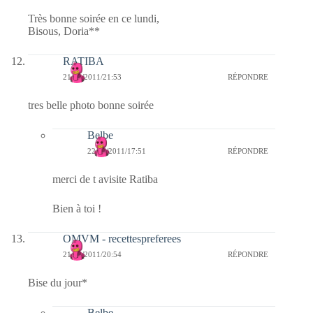
Très bonne soirée en ce lundi,
Bisous, Doria**
RATIBA
21/02/2011/21:53
RÉPONDRE
tres belle photo bonne soirée
Belbe
22/02/2011/17:51
RÉPONDRE
merci de t avisite Ratiba
Bien à toi !
OMVM - recettespreferees
21/02/2011/20:54
RÉPONDRE
Bise du jour*
Belbe