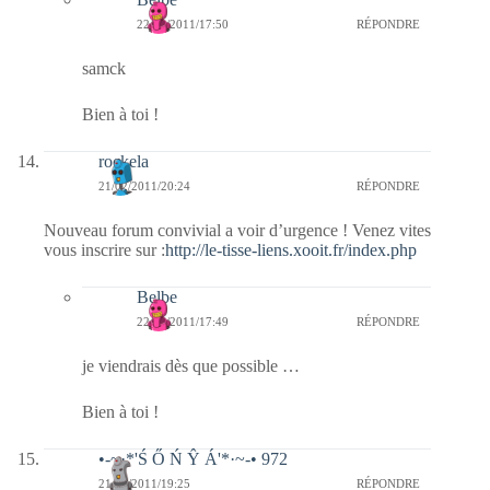
22/02/2011/17:50
RÉPONDRE
samck
Bien à toi !
rockela
21/02/2011/20:24
RÉPONDRE
Nouveau forum convivial a voir d’urgence ! Venez vites
vous inscrire sur :
http://le-tisse-liens.xooit.fr/index.php
Belbe
22/02/2011/17:49
RÉPONDRE
je viendrais dès que possible …
Bien à toi !
•-~·*'Ś Ő Ń Ŷ Á'*·~-• 972
21/02/2011/19:25
RÉPONDRE