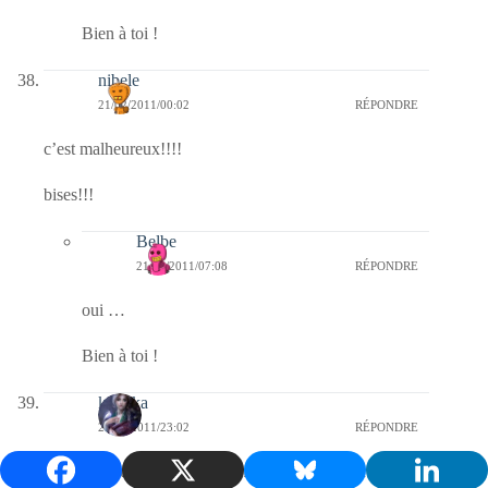
Bien à toi !
nibele
21/02/2011/00:02
RÉPONDRE
c’est malheureux!!!!
bises!!!
Belbe
21/02/2011/07:08
RÉPONDRE
oui …
Bien à toi !
kalinka
20/02/2011/23:02
RÉPONDRE
Ma visite du soir pour te souhaiter une bonne nuit!