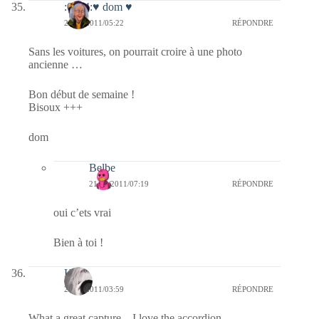
:0014:♥ dom ♥
21/02/2011/05:22
RÉPONDRE
Sans les voitures, on pourrait croire à une photo
ancienne …
Bon début de semaine !
Bisoux +++
dom
Belbe
21/02/2011/07:19
RÉPONDRE
oui c’ets vrai
Bien à toi !
Kala
21/02/2011/03:59
RÉPONDRE
What a great capture – I love the accordion.