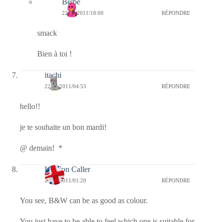
Belbe
22/02/2011/18:00
RÉPONDRE
smack
Bien à toi !
itachi
22/02/2011/04:53
RÉPONDRE
hello!!
je te souhaite un bon mardi!
@ demain! *
London Caller
22/02/2011/01:20
RÉPONDRE
You see, B&W can be as good as colour.
You just have to be able to feel which one is suitable for