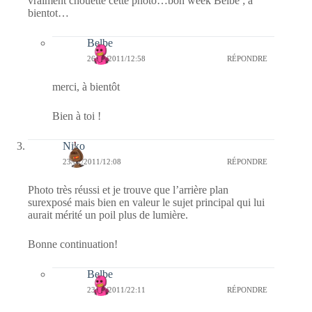
vraiment chouette cette photo…bon week Belbe ; à
bientot…
Belbe
26/02/2011/12:58
RÉPONDRE
merci, à bientôt
Bien à toi !
Niko
23/02/2011/12:08
RÉPONDRE
Photo très réussi et je trouve que l’arrière plan
surexposé mais bien en valeur le sujet principal qui lui
aurait mérité un poil plus de lumière.
Bonne continuation!
Belbe
23/02/2011/22:11
RÉPONDRE