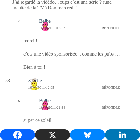
J’ai regardé la vidédo…oups c’est une série ? (une
inculte de la TV.) Bon mercredi !
Belbe
16/02/2011/13:53
RÉPONDRE
merci !
c’ets une vidéo sponsorisée .. comme les pubs …
Bien à toi !
zabelle
16/02/2011/12:05
RÉPONDRE
Belbe
16/02/2011/21:34
RÉPONDRE
super ce soleil
Bien à toi !