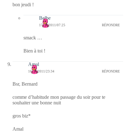
bon jeudi !
Belbe
17/02/2011/07:25
RÉPONDRE
smack …
Bien à toi !
Amal
16/02/2011/23:34
RÉPONDRE
Bsr, Bernard
comme d’habitude mon passage du soir pour te
souhaiter une bonne nuit
gros biz*
Amal