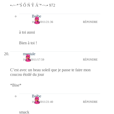
•-~·*’Ś Ő Ń Ŷ Á’*·~-• 972
Belbe
16/02/2011/21:36
RÉPONDRE
à toi aussi
Bien à toi !
mentale
16/02/2011/17:59
RÉPONDRE
C’est avec un beau soleil que je passe te faire mon
coucou étoilé du jour
*Bise*
Belbe
16/02/2011/21:40
RÉPONDRE
smack