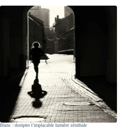
Blanc : dompter l’implacable lumière zénithale