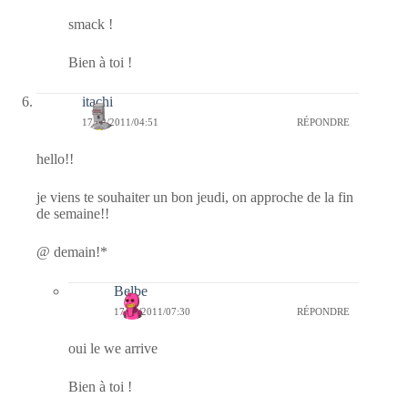
smack !
Bien à toi !
itachi
17/02/2011/04:51
RÉPONDRE
hello!!
je viens te souhaiter un bon jeudi, on approche de la fin
de semaine!!
@ demain!*
Belbe
17/02/2011/07:30
RÉPONDRE
oui le we arrive
Bien à toi !