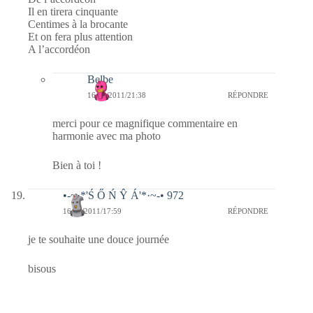
Il en tirera cinquante
Centimes à la brocante
Et on fera plus attention
A l’accordéon
Belbe
16/02/2011/21:38
RÉPONDRE
merci pour ce magnifique commentaire en
harmonie avec ma photo
Bien à toi !
•-~·*'Ś Ő Ń Ŷ Á'*·~-• 972
16/02/2011/17:59
RÉPONDRE
je te souhaite une douce journée
bisous