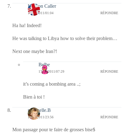
London Caller
17/02/2011/01:04
RÉPONDRE
Ha ha! Indeed!
He was talking to Libya how to solve their problem…
Next one maybe Iran?!
Belbe
17/02/2011/07:29
RÉPONDRE
it’s coming a bombing area ..;
Bien à toi !
mamzelle.B
16/02/2011/23:56
RÉPONDRE
Mon passage pour te faire de grosses bise$