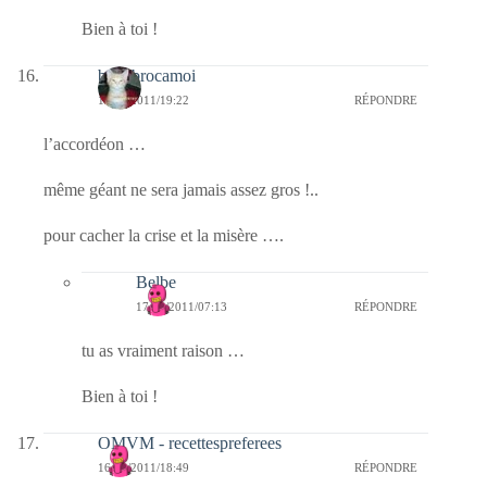
Bien à toi !
bricabrocamoi
16/02/2011/19:22
RÉPONDRE
l’accordéon …
même géant ne sera jamais assez gros !..
pour cacher la crise et la misère ….
Belbe
17/02/2011/07:13
RÉPONDRE
tu as vraiment raison …
Bien à toi !
OMVM - recettespreferees
16/02/2011/18:49
RÉPONDRE