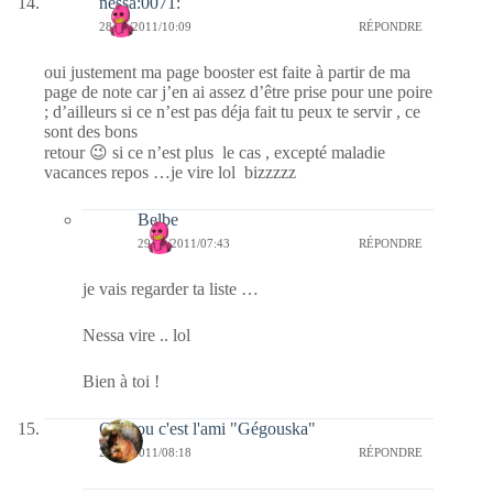
nessa:0071:
28/01/2011/10:09
RÉPONDRE
oui justement ma page booster est faite à partir de ma
page de note car j’en ai assez d’être prise pour une poire
; d’ailleurs si ce n’est pas déja fait tu peux te servir , ce
sont des bons
retour 😉 si ce n’est plus le cas , excepté maladie
vacances repos …je vire lol bizzzzz
Belbe
29/01/2011/07:43
RÉPONDRE
je vais regarder ta liste …
Nessa vire .. lol
Bien à toi !
Coucou c'est l'ami "Gégouska"
28/01/2011/08:18
RÉPONDRE