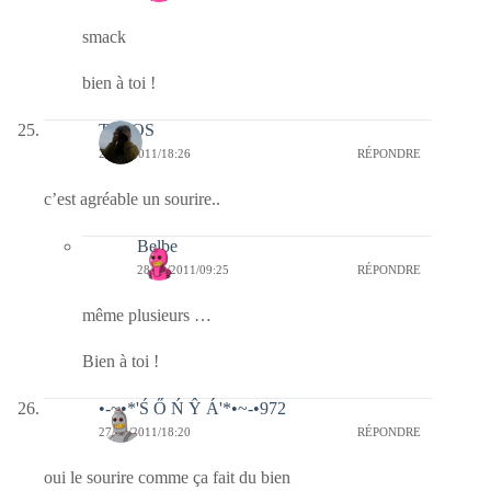
smack
bien à toi !
TELOS
27/01/2011/18:26
RÉPONDRE
c’est agréable un sourire..
Belbe
28/01/2011/09:25
RÉPONDRE
même plusieurs …
Bien à toi !
•-~•*'Ś Ő Ń Ŷ Á'*•~-•972
27/01/2011/18:20
RÉPONDRE
oui le sourire comme ça fait du bien