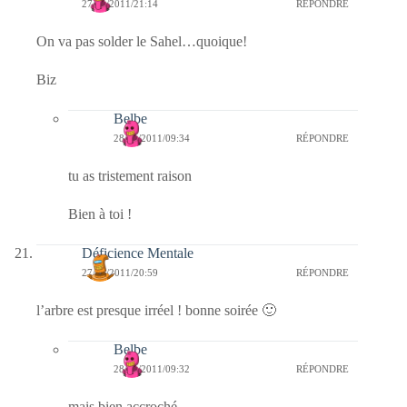
27/01/2011/21:14
RÉPONDRE
On va pas solder le Sahel…quoique!
Biz
Belbe
28/01/2011/09:34
RÉPONDRE
tu as tristement raison
Bien à toi !
Déficience Mentale
27/01/2011/20:59
RÉPONDRE
l’arbre est presque irréel ! bonne soirée 🙂
Belbe
28/01/2011/09:32
RÉPONDRE
mais bien accroché …