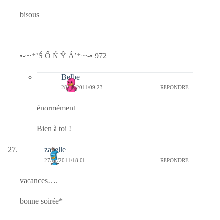
bisous
•-~·*’Ś Ő Ń Ŷ Á’*·~-• 972
Belbe
28/01/2011/09:23
RÉPONDRE
énormément
Bien à toi !
zabelle
27/01/2011/18:01
RÉPONDRE
vacances….
bonne soirée*