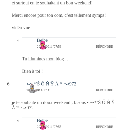
et surtout en te souhaitant un bon weekend!
Merci encore pour ton com, c’est tellement sympa!
vidéo vue
Belbe
29/01/2011/07:56
RÉPONDRE
Tu illumines mon blog …
Bien à toi !
•-~·*'Ś Ő Ń Ŷ Á'*·~-•972
28/01/2011/17:15
RÉPONDRE
je te souhaite un doux weekend , bisous •-~·*’Ś Ő Ń Ŷ
Á’*·~-•972
Belbe
29/01/2011/07:55
RÉPONDRE