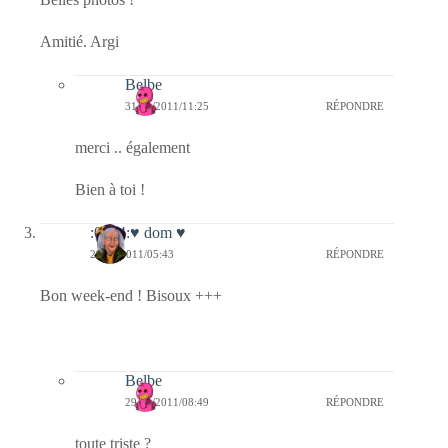
Amitié. Argi
Belbe
31/01/2011/11:25
RÉPONDRE
merci .. également
Bien à toi !
:0014:♥ dom ♥
29/01/2011/05:43
RÉPONDRE
Bon week-end ! Bisoux +++
Belbe
29/01/2011/08:49
RÉPONDRE
toute triste ?