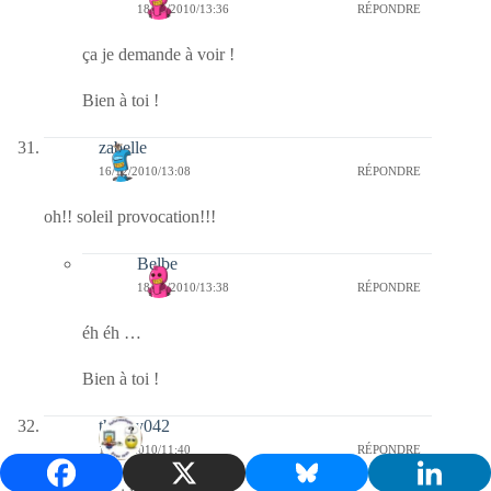
18/12/2010/13:36
RÉPONDRE
ça je demande à voir !
Bien à toi !
zabelle
16/12/2010/13:08
RÉPONDRE
oh!! soleil provocation!!!
Belbe
18/12/2010/13:38
RÉPONDRE
éh éh …
Bien à toi !
thierry042
16/12/2010/11:40
RÉPONDRE