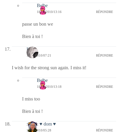
Belbe
18/12/2010/13:16
RÉPONDRE
passe un bon we
Bien à toi !
Kala
17/12/2010/07:21
RÉPONDRE
I wish for the strong sun again. I miss it!
Belbe
18/12/2010/13:18
RÉPONDRE
I miss too
Bien à toi !
:0014: ♥ dom ♥
17/12/2010/05:28
RÉPONDRE