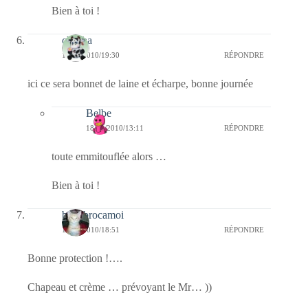
Bien à toi !
chacha
17/12/2010/19:30
RÉPONDRE
ici ce sera bonnet de laine et écharpe, bonne journée
Belbe
18/12/2010/13:11
RÉPONDRE
toute emmitouflée alors …
Bien à toi !
bricabrocamoi
17/12/2010/18:51
RÉPONDRE
Bonne protection !….
Chapeau et crème … prévoyant le Mr… ))