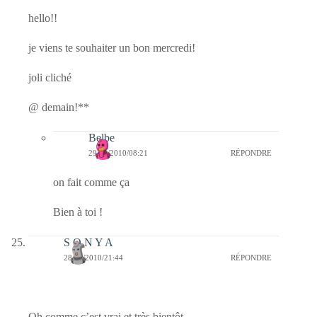
hello!!
je viens te souhaiter un bon mercredi!
joli cliché
@ demain!**
Belbe
29/12/2010/08:21
RÉPONDRE
on fait comme ça
Bien à toi !
S O N Y A
28/12/2010/21:44
RÉPONDRE
Oh comme c’est vrai et très bientôt