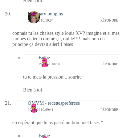
Bien à toi !
fabymary poppins
29/12/2010/10:04
RÉPONDRE
connais tu les chaises style louis XV? imagine et si mes
jambes étaient comme ça, ouille!!!! mais non en
principe ça devrait aller!!! bises
Belbe
29/12/2010/10:05
RÉPONDRE
tu te mets la pression .. sourire
Bien à toi !
OMVM - recettespreferees
29/12/2010/09:41
RÉPONDRE
en espèrant que tu as passé un bon noel bises *
Belbe