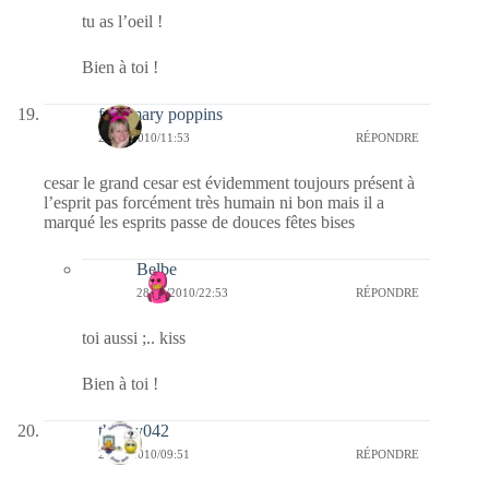
tu as l’oeil !
Bien à toi !
fabymary poppins
23/12/2010/11:53
RÉPONDRE
cesar le grand cesar est évidemment toujours présent à
l’esprit pas forcément très humain ni bon mais il a
marqué les esprits passe de douces fêtes bises
Belbe
28/12/2010/22:53
RÉPONDRE
toi aussi ;.. kiss
Bien à toi !
thierry042
23/12/2010/09:51
RÉPONDRE