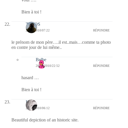
Bien à toi !
TELOS
23/12/2010/07:22
RÉPONDRE
le prénom de mon père….il est..mais…comme ta photo
en contre jour de lui même..
Belbe
28/12/2010/22:52
RÉPONDRE
hasard …
Bien à toi !
Kala
23/12/2010/06:12
RÉPONDRE
Beautiful depiction of an historic site.