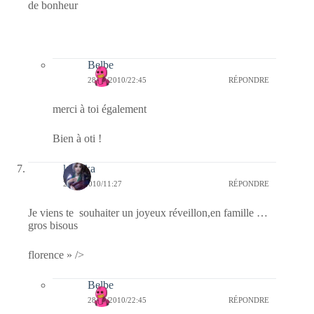
de bonheur
Belbe
28/12/2010/22:45
RÉPONDRE
merci à toi également
Bien à oti !
kalinka
24/12/2010/11:27
RÉPONDRE
Je viens te souhaiter un joyeux réveillon,en famille …
gros bisous
florence » />
Belbe
28/12/2010/22:45
RÉPONDRE