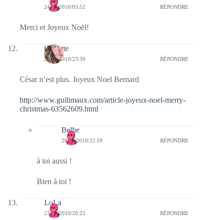
24/12/2010/05:52
RÉPONDRE
Merci et Joyeux Noël!
Crikette
23/12/2010/23:30
RÉPONDRE
César n’est plus. Joyeux Noel Bernard
http://www.guilimaux.com/article-joyeux-noel-merry-
christmas-63562609.html
Belbe
28/12/2010/22:59
RÉPONDRE
à toi aussi !
Bien à toi !
LoLa
23/12/2010/20:25
RÉPONDRE