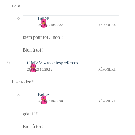
nara
Belbe
26/11/2010/22:32
RÉPONDRE
idem pour toi .. non ?
Bien à toi !
OMVM - recettespreferees
26/11/2010/20:12
RÉPONDRE
bise vidéo*
Belbe
26/11/2010/22:29
RÉPONDRE
géant !!!
Bien à toi !