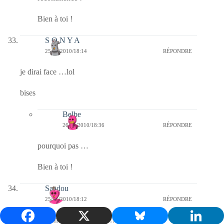
Bien à toi !
S O N Y A
25/11/2010/18:14
RÉPONDRE
je dirai face …lol
bises
Belbe
26/11/2010/18:36
RÉPONDRE
pourquoi pas …
Bien à toi !
Saadou
25/11/2010/18:12
RÉPONDRE
et bien attendons la surprise…