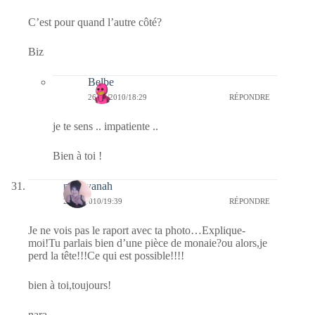
C’est pour quand l’autre côté?
Biz
Belbe
26/11/2010/18:29
RÉPONDRE
je te sens .. impatiente ..
Bien à toi !
nara-yanah
25/11/2010/19:39
RÉPONDRE
Je ne vois pas le raport avec ta photo…Explique-
moi!Tu parlais bien d’une pièce de monaie?ou alors,je
perd la tête!!!Ce qui est possible!!!!
bien à toi,toujours!
nara