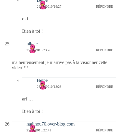
Belbe
26/11/2010/18:27
RÉPONDRE
oki
Bien à toi !
nibele
25/11/2010/23:26
RÉPONDRE
malheureusement je n’arrive pas à la visionner cette
video!!!!
Belbe
26/11/2010/18:28
RÉPONDRE
arf …
Bien à toi !
nadinou70.over-blog.com
25/11/2010/22:41
RÉPONDRE