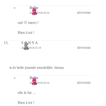
Belbe
26/11/2010/18:24
RÉPONDRE
ouf !!! merci !
Bien à toi !
S O N Y A
26/11/2010/15:19
RÉPONDRE
tr-ès belle journée ensoleillée. bisous
Belbe
26/11/2010/18:24
RÉPONDRE
elle le fut …
Bien à toi !