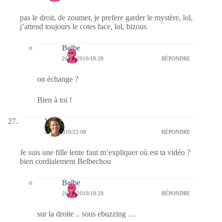
pas le droit, de zoumer, je prefere garder le mystère, lol,
j’attend toujours le cotes face, lol, bizous
Belbe
26/11/2010/18:28
RÉPONDRE
on échange ?
Bien à toi !
Véb
25/11/2010/22:08
RÉPONDRE
Je suis une fille lente faut m’expliquer où est ta vidéo ?
bien cordialement Belbechou
Belbe
26/11/2010/18:29
RÉPONDRE
sur la droite .. sous ebuzzing …