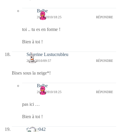
Belbe
26/11/2010/18:25
RÉPONDRE
toi .. tu es en forme !
Bien à toi !
Séverine Lustucrubleu
26/11/2010/09:57
RÉPONDRE
Bises sous la neige*!
Belbe
26/11/2010/18:25
RÉPONDRE
pas ici …
Bien à toi !
thierry042