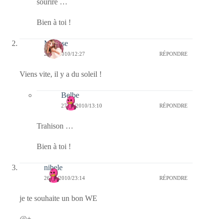
sourire …
Bien à toi !
Mousse
27/11/2010/12:27
RÉPONDRE
Viens vite, il y a du soleil !
Belbe
27/11/2010/13:10
RÉPONDRE
Trahison …
Bien à toi !
nibele
26/11/2010/23:14
RÉPONDRE
je te souhaite un bon WE
@+