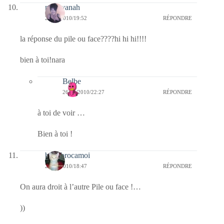
nara-yanah
26/11/2010/19:52
RÉPONDRE
la réponse du pile ou face????hi hi hi!!!!
bien à toi!nara
Belbe
26/11/2010/22:27
RÉPONDRE
à toi de voir …
Bien à toi !
bricabrocamoi
26/11/2010/18:47
RÉPONDRE
On aura droit à l’autre Pile ou face !…
))