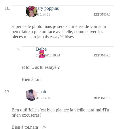
fabymary poppins
26/11/2010/14:31
RÉPONDRE
super cette photo mais je serais curieuse de voir si tu
peux faire à pile ou face avec elle, comme avec les
pièces n’as tu jamais essayé? bises
Belbe
26/11/2010/18:24
RÉPONDRE
et toi .. as tu essayé ?
Bien à toi !
nara-yanah
26/11/2010/13:56
RÉPONDRE
Ben oui!!!elle s’est bien plantée la vieille nara!mdr!Tu
m’en excuseras!
Bien à toi,nara » />