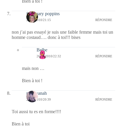
Bien à toi !
fabymary poppins
26/11/2010/21:15
RÉPONDRE
non j’ai pas essayé je suis une faible femme mais toi un
homme costaud…. donc à toi!!! bises
Belbe
26/11/2010/22:32
RÉPONDRE
mais non …
Bien à toi !
nara-yanah
26/11/2010/20:39
RÉPONDRE
Toi aussi tu es en forme!!!!
Bien à toi