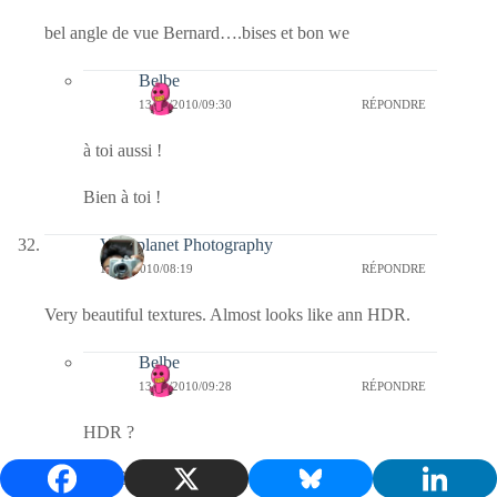
bel angle de vue Bernard….bises et bon we
Belbe
13/11/2010/09:30
RÉPONDRE
à toi aussi !
Bien à toi !
Visioplanet Photography
13/11/2010/08:19
RÉPONDRE
Very beautiful textures. Almost looks like ann HDR.
Belbe
13/11/2010/09:28
RÉPONDRE
HDR ?
Bien à toi !