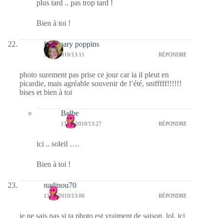
plus tard .. pas trop tard !
Bien à toi !
fabymary poppins
13/11/2010/13:11
RÉPONDRE
photo surement pas prise ce jour car ia il pleut en
picardie, mais agréable souvenir de l’été, snifffff!!!!!!
bises et bien à toi
Belbe
13/11/2010/13:27
RÉPONDRE
ici .. soleil ….
Bien à toi !
nadinou70
13/11/2010/13:06
RÉPONDRE
je ne sais pas si ta photo est vraiment de saison, lol, ici