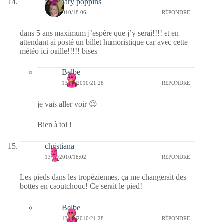
fabymary poppins
13/11/2010/18:06
RÉPONDRE
dans 5 ans maximum j’espère que j’y serai!!!! et en
attendant ai posté un billet humoristique car avec cette
météo ici ouille!!!!! bises
Belbe
13/11/2010/21:28
RÉPONDRE
je vais aller voir 😉
Bien à toi !
christiana
13/11/2010/18:02
RÉPONDRE
Les pieds dans les tropéziennes, ça me changerait des
bottes en caoutchouc! Ce serait le pied!
Belbe
13/11/2010/21:28
RÉPONDRE