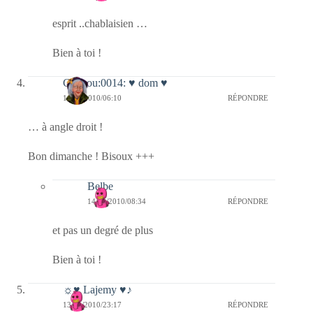
esprit ..chablaisien …
Bien à toi !
Coucou:0014: ♥ dom ♥
14/11/2010/06:10
RÉPONDRE
… à angle droit !
Bon dimanche ! Bisoux +++
Belbe
14/11/2010/08:34
RÉPONDRE
et pas un degré de plus
Bien à toi !
☼♥ Lajemy ♥♪
13/11/2010/23:17
RÉPONDRE