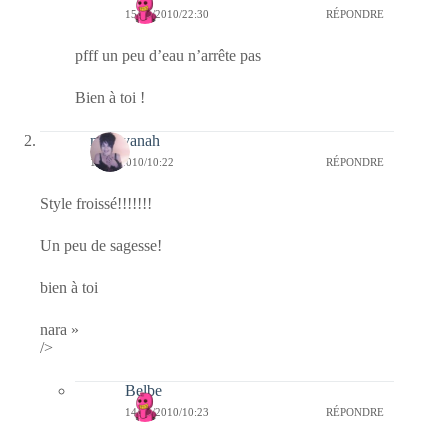
15/11/2010/22:30
RÉPONDRE
pfff un peu d’eau n’arrête pas
Bien à toi !
nara-yanah
14/11/2010/10:22
RÉPONDRE
Style froissé!!!!!!!
Un peu de sagesse!
bien à toi
nara »
/>
Belbe
14/11/2010/10:23
RÉPONDRE