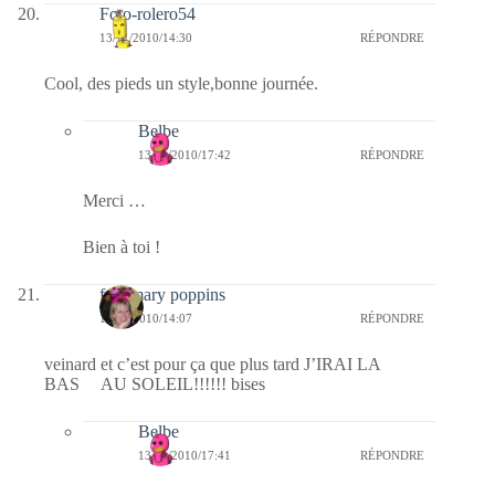
Foto-rolero54
13/11/2010/14:30
RÉPONDRE
Cool, des pieds un style,bonne journée.
Belbe
13/11/2010/17:42
RÉPONDRE
Merci …
Bien à toi !
fabymary poppins
13/11/2010/14:07
RÉPONDRE
veinard et c’est pour ça que plus tard J’IRAI LA
BAS AU SOLEIL!!!!!! bises
Belbe
13/11/2010/17:41
RÉPONDRE