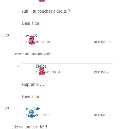
euh .. tu penches à droite ?
Bien à toi !
eva48
14/10/2010/21:49
RÉPONDRE
encore un instant volé!
Belbe
14/10/2010/23:34
RÉPONDRE
emprunté …
Bien à toi !
mentale
14/10/2010/19:21
RÉPONDRE
elle va tomber! lol!!