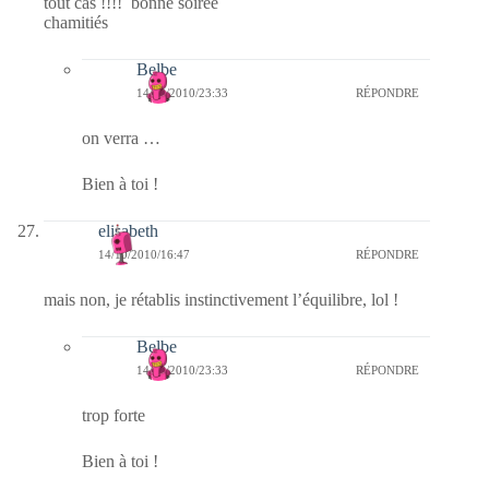
tout cas !!!! bonne soirée
chamitiés
Belbe
14/10/2010/23:33
RÉPONDRE
on verra …
Bien à toi !
elisabeth
14/10/2010/16:47
RÉPONDRE
mais non, je rétablis instinctivement l’équilibre, lol !
Belbe
14/10/2010/23:33
RÉPONDRE
trop forte
Bien à toi !