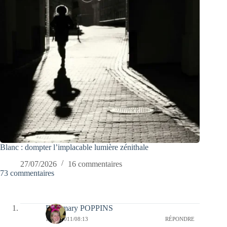
Blanc : dompter l’implacable lumière zénithale
27/07/2026
16 commentaires
73 commentaires
Fabymary POPPINS
12/04/2011/08:13
RÉPONDRE