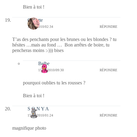
Bien à toi !
Crikette
15/10/2010/02:34
RÉPONDRE
T’as des penchants pour les brunes ou les blondes ? tu
hésites …mais au fond … Bon arrêtes de boire, tu
pencheras moins :-))) bises
Belbe
15/10/2010/09:30
RÉPONDRE
pourquoi oublies tu les rousses ?
Bien à toi !
S O N Y A
15/10/2010/01:24
RÉPONDRE
magnifique photo