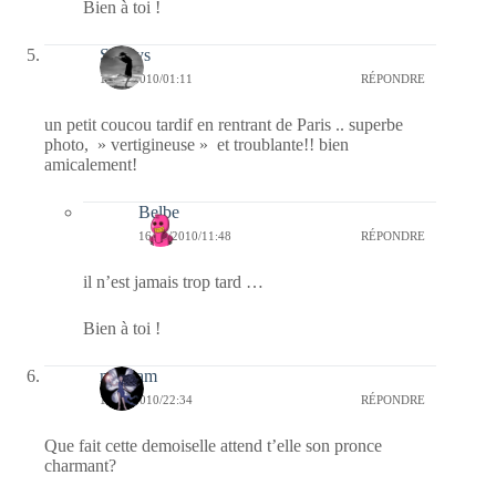
Bien à toi !
Sandys
16/10/2010/01:11
RÉPONDRE
un petit coucou tardif en rentrant de Paris .. superbe
photo, » vertigineuse » et troublante!! bien
amicalement!
Belbe
16/10/2010/11:48
RÉPONDRE
il n’est jamais trop tard …
Bien à toi !
magsam
15/10/2010/22:34
RÉPONDRE
Que fait cette demoiselle attend t’elle son pronce
charmant?