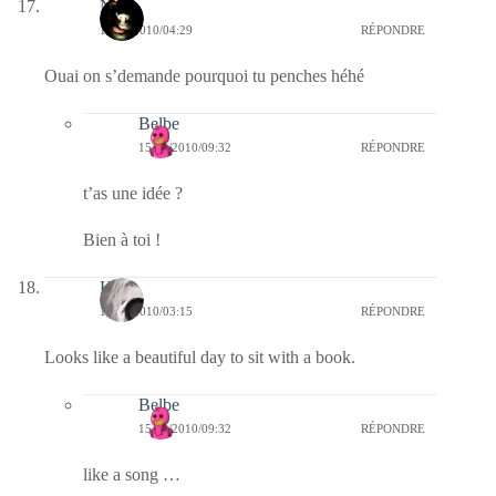
Nova
15/10/2010/04:29
RÉPONDRE
Ouai on s’demande pourquoi tu penches héhé
Belbe
15/10/2010/09:32
RÉPONDRE
t’as une idée ?
Bien à toi !
Kala
15/10/2010/03:15
RÉPONDRE
Looks like a beautiful day to sit with a book.
Belbe
15/10/2010/09:32
RÉPONDRE
like a song …