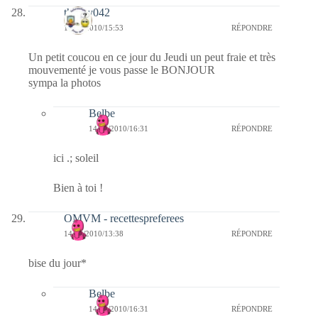
thierry042
14/10/2010/15:53
RÉPONDRE
Un petit coucou en ce jour du Jeudi un peut fraie et très
mouvementé je vous passe le BONJOUR
sympa la photos
Belbe
14/10/2010/16:31
RÉPONDRE
ici .; soleil
Bien à toi !
OMVM - recettespreferees
14/10/2010/13:38
RÉPONDRE
bise du jour*
Belbe
14/10/2010/16:31
RÉPONDRE