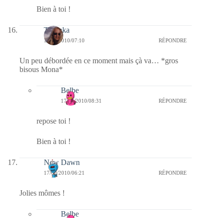
Bien à toi !
Tasunka
17/09/2010/07:10
RÉPONDRE
Un peu débordée en ce moment mais çà va… *gros
bisous Mona*
Belbe
17/09/2010/08:31
RÉPONDRE
repose toi !
Bien à toi !
New Dawn
17/09/2010/06:21
RÉPONDRE
Jolies mômes !
Belbe