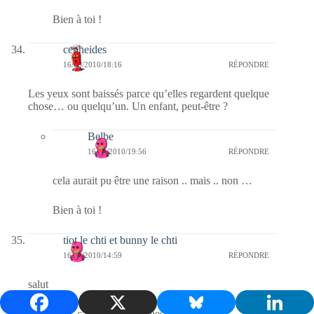
Bien à toi !
cepheides
16/09/2010/18:16
RÉPONDRE
Les yeux sont baissés parce qu’elles regardent quelque
chose… ou quelqu’un. Un enfant, peut-être ?
Belbe
16/09/2010/19:56
RÉPONDRE
cela aurait pu être une raison .. mais .. non …
Bien à toi !
tiot le chti et bunny le chti
16/09/2010/14:59
RÉPONDRE
salut
en tous les cas ce sont de jolies filles