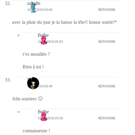
zabelle
16/09/2010/19:04
RÉPONDRE
avec la pluie du jour je la baisse la tête!! bonne soirée!*
Belbe
16/09/2010/20:03
RÉPONDRE
t’es mouillée ?
Bien à toi !
Nova
16/09/2010/18:49
RÉPONDRE
Jolis sourires 🙂
Belbe
16/09/2010/19:56
RÉPONDRE
connaisseuse !