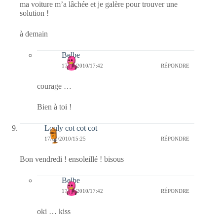
ma voiture m’a lâchée et je galère pour trouver une
solution !
à demain
Belbe
17/09/2010/17:42
RÉPONDRE
courage …
Bien à toi !
Louly cot cot cot
17/09/2010/15:25
RÉPONDRE
Bon vendredi ! ensoleillé ! bisous
Belbe
17/09/2010/17:42
RÉPONDRE
oki … kiss