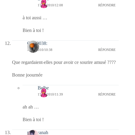
17/09/2010/12:08
RÉPONDRE
à toi aussi …
Bien à toi !
Clo :0038:
17/09/2010/10:38
RÉPONDRE
Que regardaient-elles pour avoir ce sourire amusé ????
Bonne joournée
Belbe
17/09/2010/11:39
RÉPONDRE
ah ah …
Bien à toi !
nara-yanah