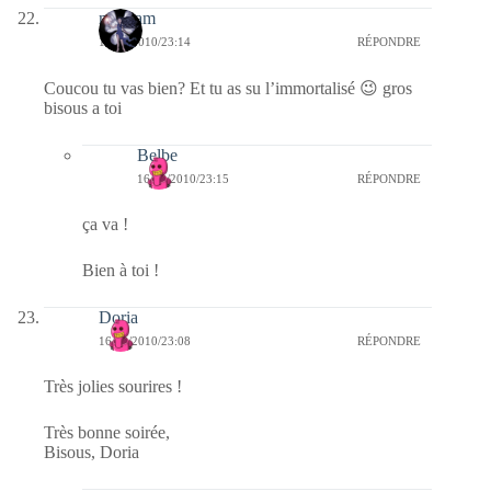
magsam
16/09/2010/23:14
RÉPONDRE
Coucou tu vas bien? Et tu as su l’immortalisé 😉 gros
bisous a toi
Belbe
16/09/2010/23:15
RÉPONDRE
ça va !
Bien à toi !
Doria
16/09/2010/23:08
RÉPONDRE
Très jolies sourires !
Très bonne soirée,
Bisous, Doria