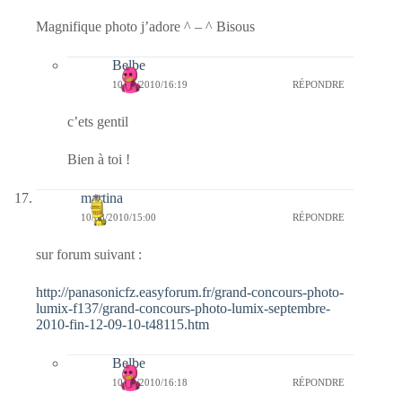
Magnifique photo j’adore ^ – ^ Bisous
Belbe
10/08/2010/16:19
RÉPONDRE
c’ets gentil
Bien à toi !
martina
10/08/2010/15:00
RÉPONDRE
sur forum suivant :
http://panasonicfz.easyforum.fr/grand-concours-photo-
lumix-f137/grand-concours-photo-lumix-septembre-
2010-fin-12-09-10-t48115.htm
Belbe
10/08/2010/16:18
RÉPONDRE