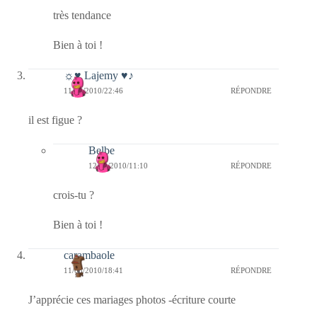
très tendance
Bien à toi !
☼♥ Lajemy ♥♪
11/08/2010/22:46
RÉPONDRE
il est figue ?
Belbe
12/08/2010/11:10
RÉPONDRE
crois-tu ?
Bien à toi !
carambaole
11/08/2010/18:41
RÉPONDRE
J’apprécie ces mariages photos -écriture courte