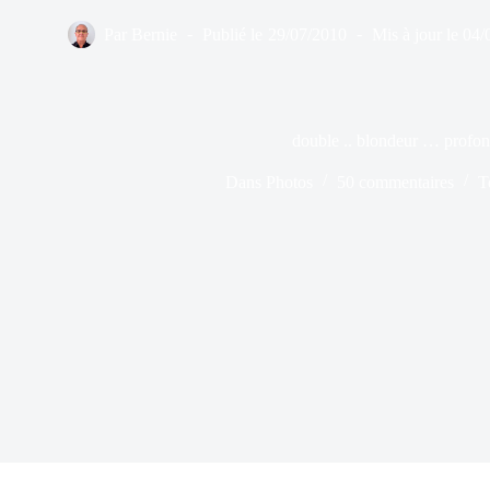
Par
Bernie
Publié le
29/07/2010
Mis à jour le
04/
double .. blondeur … profon
Dans
Photos
50 commentaires
T