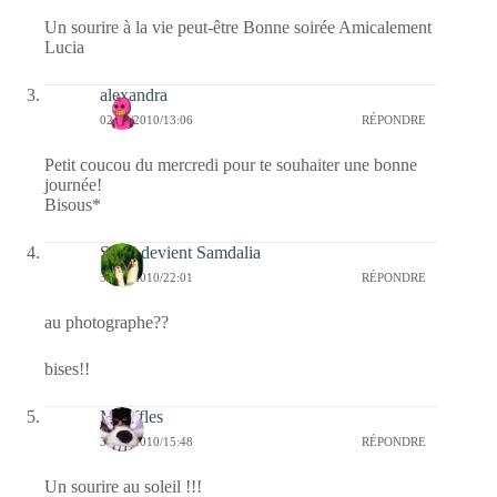
Un sourire à la vie peut-être Bonne soirée Amicalement
Lucia
alexandra
02/06/2010/13:06
RÉPONDRE
Petit coucou du mercredi pour te souhaiter une bonne
journée!
Bisous*
S qui devient Samdalia
31/05/2010/22:01
RÉPONDRE
au photographe??
bises!!
Mouffles
30/05/2010/15:48
RÉPONDRE
Un sourire au soleil !!!