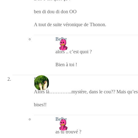
ben di dou di don OO
A tout de suite véronique de Thonon.
Belbe
alors .. c’est quoi ?
Bien à toi !
S
Alors là…………..mystère, dans le cou?? Mais qu’est-
bises!!
Belbe
as tu trouvé ?