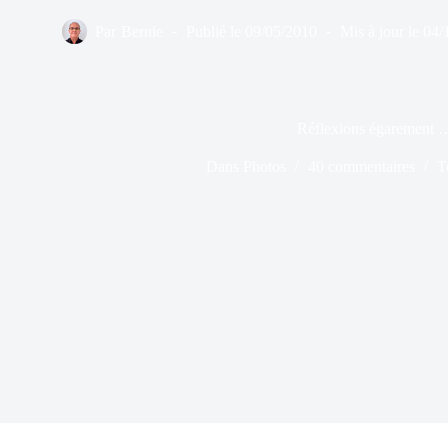
Par
Bernie
Publié le
09/05/2010
Mis à jour le
04/
Réflexions égarement 
Dans
Photos
40 commentaires
T