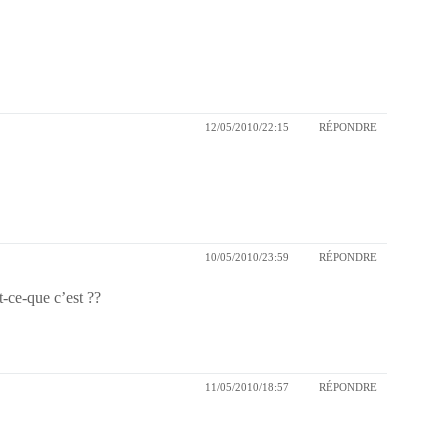
12/05/2010/22:15
RÉPONDRE
10/05/2010/23:59
RÉPONDRE
ce-que c’est ??
11/05/2010/18:57
RÉPONDRE