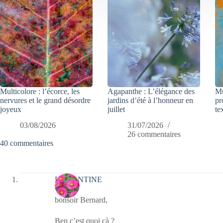
Multicolore : l’écorce, les
Agapanthe : L’élégance des
Mu
nervures et le grand désordre
jardins d’été à l’honneur en
pr
joyeux
juillet
te
03/08/2026
31/07/2026
26 commentaires
40 commentaires
LEMANTINE
bonsoir Bernard,
Ben c’est quoi çà ?