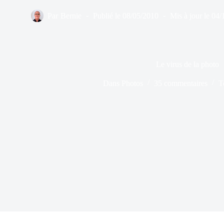
Par
Bernie
Publié le
08/05/2010
Mis à jour le
04/
Le virus de la photo
Dans
Photos
35 commentaires
T