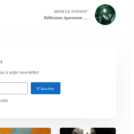
ARTICLE
SUIVANT
Réflexions égarement ...
er
us à notre newsletter
S’inscrire
alité