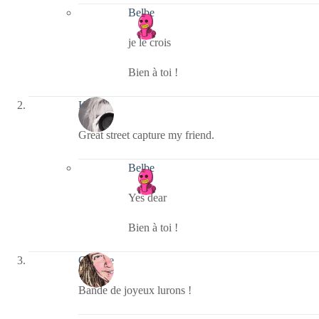
Belbe
je le crois
Bien à toi !
Kala
Great street capture my friend.
Belbe
Yes dear
Bien à toi !
Crikette
Bande de joyeux lurons !