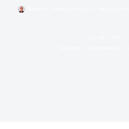
Par
Bernie
Publié le
23/05/2010
Mis à jour le
04/
Je … me …. frotte …
Dans
Photos
80 commentaires
T