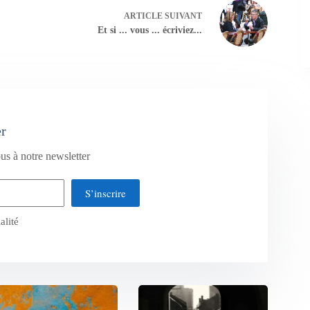
ARTICLE
SUIVANT
Et si ... vous ... écriviez...
er
us à notre newsletter
S’inscrire
alité