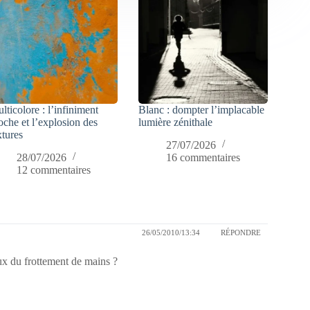
lticolore : l’infiniment
Blanc : dompter l’implacable
oche et l’explosion des
lumière zénithale
xtures
27/07/2026
28/07/2026
16 commentaires
12 commentaires
26/05/2010/13:34
RÉPONDRE
oux du frottement de mains ?