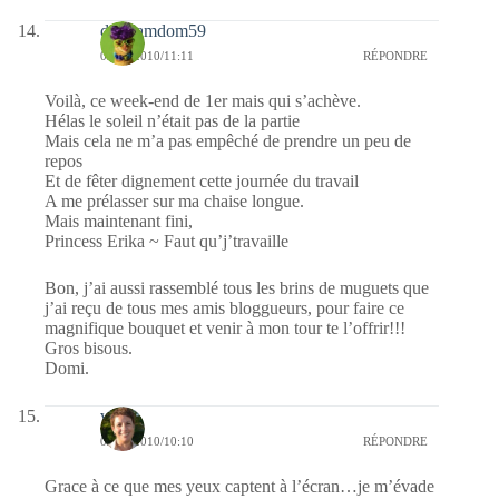
dimdamdom59
03/05/2010/11:11
RÉPONDRE
Voilà, ce week-end de 1er mais qui s’achève.
Hélas le soleil n’était pas de la partie
Mais cela ne m’a pas empêché de prendre un peu de
repos
Et de fêter dignement cette journée du travail
A me prélasser sur ma chaise longue.
Mais maintenant fini,
Princess Erika ~ Faut qu’j’travaille
Bon, j’ai aussi rassemblé tous les brins de muguets que
j’ai reçu de tous mes amis bloggueurs, pour faire ce
magnifique bouquet et venir à mon tour te l’offrir!!!
Gros bisous.
Domi.
véb
03/05/2010/10:10
RÉPONDRE
Grace à ce que mes yeux captent à l’écran…je m’évade