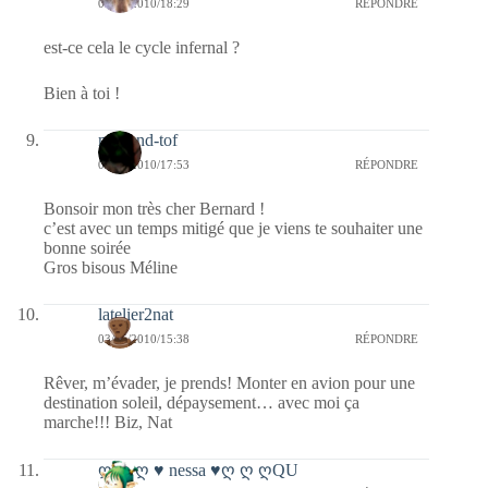
03/05/2010/18:29
RÉPONDRE
est-ce cela le cycle infernal ?
Bien à toi !
mel-and-tof
03/05/2010/17:53
RÉPONDRE
Bonsoir mon très cher Bernard !
c’est avec un temps mitigé que je viens te souhaiter une
bonne soirée
Gros bisous Méline
latelier2nat
03/05/2010/15:38
RÉPONDRE
Rêver, m’évader, je prends! Monter en avion pour une
destination soleil, dépaysement… avec moi ça
marche!!! Biz, Nat
ღ ღ ღ ♥ nessa ♥ღ ღ ღQU