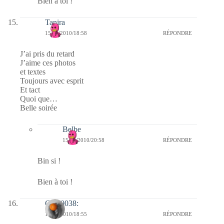
Bien à toi !
Tanira
15/04/2010/18:58
RÉPONDRE
J’ai pris du retard
J’aime ces photos
et textes
Toujours avec esprit
Et tact
Quoi que…
Belle soirée
Belbe
15/04/2010/20:58
RÉPONDRE
Bin si !
Bien à toi !
Clo :0038:
15/04/2010/18:55
RÉPONDRE