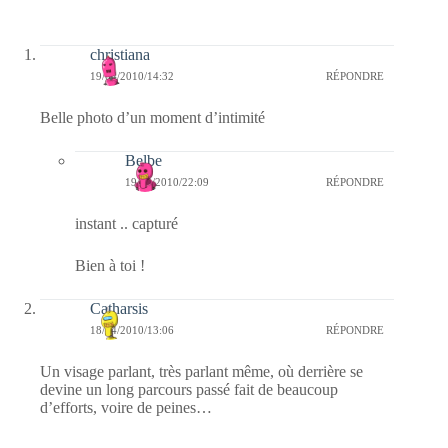
christiana
19/04/2010/14:32
RÉPONDRE
Belle photo d’un moment d’intimité
Belbe
19/04/2010/22:09
RÉPONDRE
instant .. capturé
Bien à toi !
Catharsis
18/04/2010/13:06
RÉPONDRE
Un visage parlant, très parlant même, où derrière se
devine un long parcours passé fait de beaucoup
d’efforts, voire de peines…