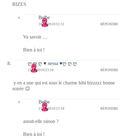
BIZES
Belbe
16/04/2010/12:31
RÉPONDRE
Va savoir …
Bien à toi !
ღ ღ ღ ♥ nessa ♥ღ ღ ღ
15/04/2010/23:16
RÉPONDRE
y en a une qui est sous le charme hihi bizzzzz bonne
soirée 😉
Belbe
15/04/2010/23:18
RÉPONDRE
aurait-elle raison ?
Bien à toi !