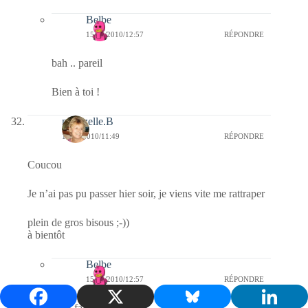
Belbe
15/04/2010/12:57
RÉPONDRE
bah .. pareil
Bien à toi !
mamzelle.B
15/04/2010/11:49
RÉPONDRE
Coucou
Je n’ai pas pu passer hier soir, je viens vite me rattraper
plein de gros bisous ;-))
à bientôt
Belbe
15/04/2010/12:57
RÉPONDRE
c’est fait