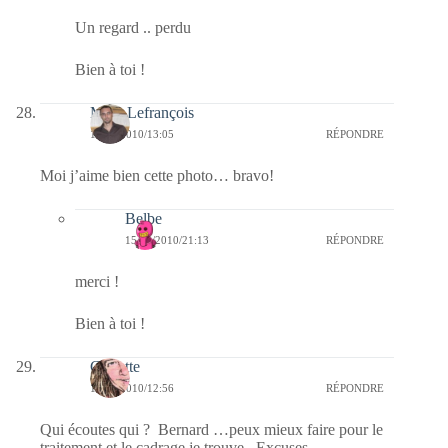
Un regard .. perdu
Bien à toi !
Marc Lefrançois
15/04/2010/13:05
RÉPONDRE
Moi j’aime bien cette photo… bravo!
Belbe
15/04/2010/21:13
RÉPONDRE
merci !
Bien à toi !
Crikette
15/04/2010/12:56
RÉPONDRE
Qui écoutes qui ? Bernard …peux mieux faire pour le
traitement et le cadrage je trouve Excuses