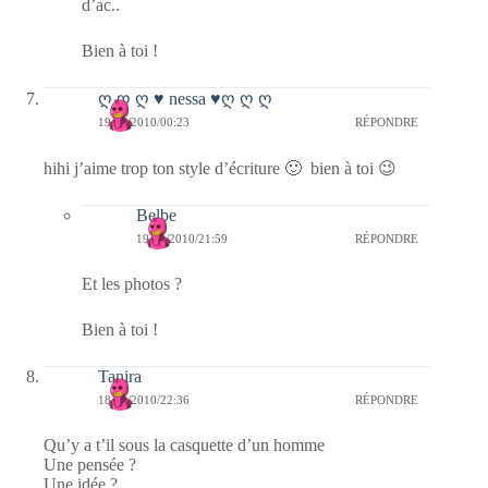
d’ac..
Bien à toi !
ღ ღ ღ ♥ nessa ♥ღ ღ ღ
19/04/2010/00:23
RÉPONDRE
hihi j’aime trop ton style d’écriture 🙂 bien à toi 😉
Belbe
19/04/2010/21:59
RÉPONDRE
Et les photos ?
Bien à toi !
Tanira
18/04/2010/22:36
RÉPONDRE
Qu’y a t’il sous la casquette d’un homme
Une pensée ?
Une idée ?