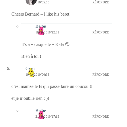
19/04/2010/05:53
RÉPONDRE
Cheers Bernard – I like his beret!
Belbe
19/04/2010/22:01
RÉPONDRE
It’s a « casquette » Kala 😉
Bien à toi !
Gwen
19/04/2010/00:33
RÉPONDRE
c’est mamzelle B qui passe faire un coucou !!
et je n’oublie rien ;-))
Belbe
21/04/2010/17:13
RÉPONDRE