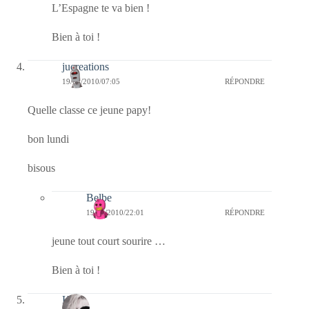
L’Espagne te va bien !
Bien à toi !
jucreations
19/04/2010/07:05
RÉPONDRE
Quelle classe ce jeune papy!
bon lundi
bisous
Belbe
19/04/2010/22:01
RÉPONDRE
jeune tout court sourire …
Bien à toi !
Kala