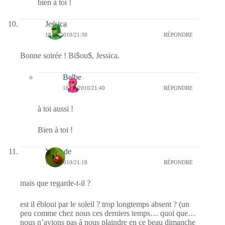
bien à toi !
Jessica
18/04/2010/21:30
RÉPONDRE
Bonne soirée ! Bi$ou$, Jessica.
Belbe
18/04/2010/21:40
RÉPONDRE
à toi aussi !
Bien à toi !
Yolande
18/04/2010/21:18
RÉPONDRE
mais que regarde-t-il ?
est il ébloui par le soleil ? trop longtemps absent ? (un
peu comme chez nous ces derniers temps… quoi que…
nous n’avions pas à nous plaindre en ce beau dimanche