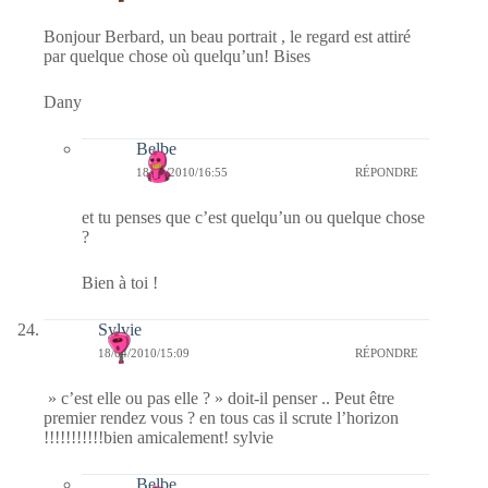
Bonjour Berbard, un beau portrait , le regard est attiré
par quelque chose où quelqu’un! Bises
Dany
Belbe
18/04/2010/16:55
RÉPONDRE
et tu penses que c’est quelqu’un ou quelque chose
?
Bien à toi !
Sylvie
18/04/2010/15:09
RÉPONDRE
» c’est elle ou pas elle ? » doit-il penser .. Peut être
premier rendez vous ? en tous cas il scrute l’horizon
!!!!!!!!!!!bien amicalement! sylvie
Belbe