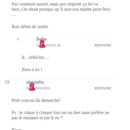
Pas vraiment assorti, mais peu importe ça lui va
bien..On dirait presque qu’il dort (ou médite peut être)
…
Bon début de soirée
Belbe
18/04/2010/21:38
RÉPONDRE
Il .. réfléchit …
Bien à toi !
alexandra
18/04/2010/18:01
RÉPONDRE
Petit coucou du dimanche!
Ps : je clique à chaque fois sur un lien mais préfère ne
pas le marquer ni par $ ou *
Bises