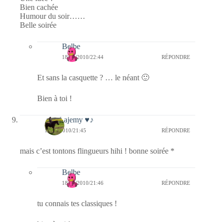
Bien cachée
Humour du soir……
Belle soirée
Belbe
18/04/2010/22:44
RÉPONDRE
Et sans la casquette ? … le néant 🙂
Bien à toi !
☼♥ Lajemy ♥♪
18/04/2010/21:45
RÉPONDRE
mais c’est tontons flingueurs hihi ! bonne soirée *
Belbe
18/04/2010/21:46
RÉPONDRE
tu connais tes classiques !