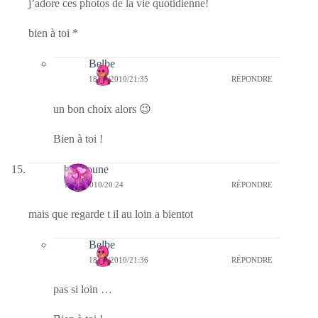
j’adore ces photos de la vie quotidienne!
bien à toi *
Belbe
18/04/2010/21:35
RÉPONDRE
un bon choix alors 😉
Bien à toi !
bouboune
18/04/2010/20:24
RÉPONDRE
mais que regarde t il au loin a bientot
Belbe
18/04/2010/21:36
RÉPONDRE
pas si loin …