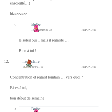
ensoleillé…)
bizzzzzzzz
Belbe
18/04/2010/21:34
RÉPONDRE
le soleil oui .. mais il regarde …
Bien à toi !
hauteclaire
18/04/2010/21:10
RÉPONDRE
Concentration et regard lointain … vers quoi ?
Bises à toi,
bon début de semaine
Belbe