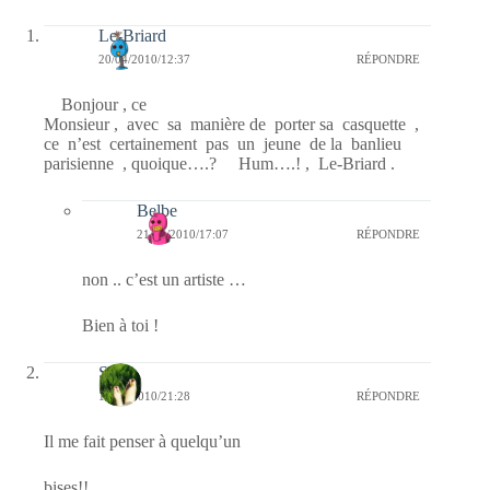
Le-Briard
20/04/2010/12:37
RÉPONDRE
Bonjour , ce
Monsieur , avec sa manière de porter sa casquette ,
ce n’est certainement pas un jeune de la banlieu
parisienne , quoique….? Hum….! , Le-Briard .
Belbe
21/04/2010/17:07
RÉPONDRE
non .. c’est un artiste …
Bien à toi !
S
19/04/2010/21:28
RÉPONDRE
Il me fait penser à quelqu’un
bises!!