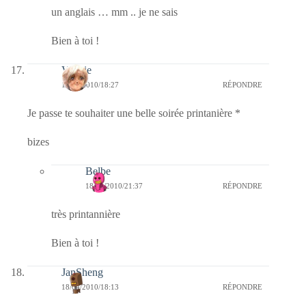
un anglais … mm .. je ne sais
Bien à toi !
Valérie
18/04/2010/18:27
RÉPONDRE
Je passe te souhaiter une belle soirée printanière *
bizes
Belbe
18/04/2010/21:37
RÉPONDRE
très printannière
Bien à toi !
JanSheng
18/04/2010/18:13
RÉPONDRE