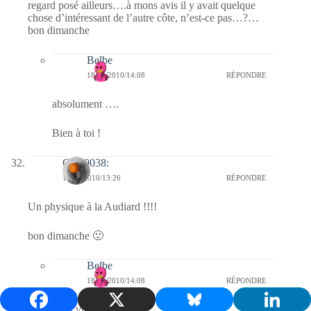
regard posé ailleurs….à mons avis il y avait quelque
chose d’intéressant de l’autre côte, n’est-ce pas…?…
bon dimanche
Belbe
18/04/2010/14:08
RÉPONDRE
absolument ….
Bien à toi !
Clo :0038:
18/04/2010/13:26
RÉPONDRE
Un physique à la Audiard !!!!
bon dimanche 🙂
Belbe
18/04/2010/14:08
RÉPONDRE
Bien vu …