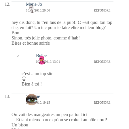
Marie-Jo
08/01/2010/20:00
RÉPONDRE
hey dis donc, tu t’en fais de la pub!! C »est quoi ton top
site, en fait? Un tuc pour te faire élire meilleur blog?
Bon…
Sinon, très jolie photo, comme d’hab!
Bises et bonne soirée
Belbe
09/01/2010/13:01
RÉPONDRE
c’est .. un top site
🙂
Bien à toi !
Viviane
08/01/2010/19:15
RÉPONDRE
On voit des mangeoires un peu partout ici
…Et tant mieux parce qu’on se croirait au pôle nord!
Un bisou