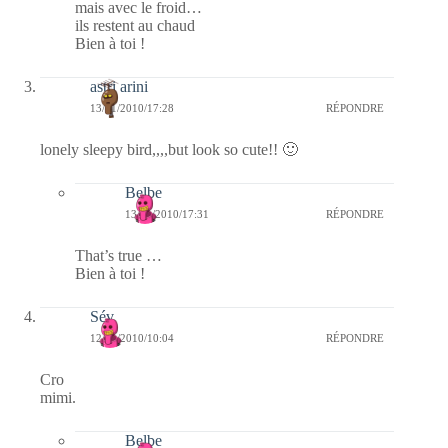
mais avec le froid…
ils restent au chaud
Bien à toi !
astri arini
13/01/2010/17:28
RÉPONDRE
lonely sleepy bird,,,,but look so cute!! 🙂
Belbe
13/01/2010/17:31
RÉPONDRE
That’s true …
Bien à toi !
Sév
12/01/2010/10:04
RÉPONDRE
Cro
mimi.
Belbe