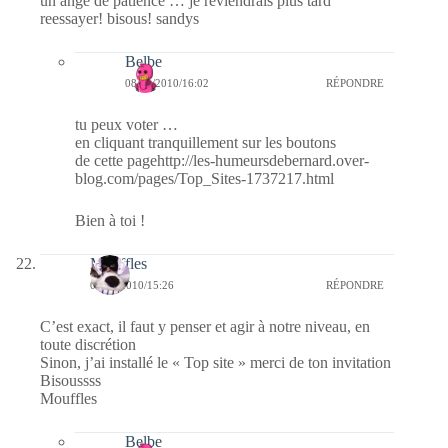
un ange de patience … je reviendrais plus tard
reessayer! bisous! sandys
Belbe
08/01/2010/16:02
RÉPONDRE
tu peux voter …
en cliquant tranquillement sur les boutons
de cette pagehttp://les-humeursdebernard.over-
blog.com/pages/Top_Sites-1737217.html
Bien à toi !
Mouffles
08/01/2010/15:26
RÉPONDRE
C’est exact, il faut y penser et agir à notre niveau, en
toute discrétion
Sinon, j’ai installé le « Top site » merci de ton invitation
Bisoussss
Mouffles
Belbe