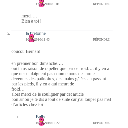
12/01/2010/18:01
RÉPONDRE
merci …
Bien à toi !
la bretonne
10/01/2010/11:43
RÉPONDRE
coucou Bernard
en premier bon dimanche….
oui tu as raison de rapeller que par ce froid…. il y en a
que ne se plaignent pas comme nous des routes
devenues des patinoires, des mains gélées en passant
par les pieds, il y en a qui meurt de
froid…
alors merci de le souligner par cet article
bon sinon je te dis a tout de suite car j’ai louper pas mal
d’articles chez toi
Belbe
10/01/2010/12:22
RÉPONDRE