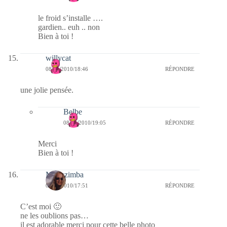
le froid s’installe ….
gardien.. euh .. non
Bien à toi !
willycat
08/01/2010/18:46
RÉPONDRE
une jolie pensée.
Belbe
08/01/2010/19:05
RÉPONDRE
Merci
Bien à toi !
Monazimba
08/01/2010/17:51
RÉPONDRE
C’est moi 🙂
ne les oublions pas…
il est adorable merci pour cette belle photo