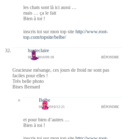
les chats sont là ici aussi …
mais … ça le fait
Bien à toi !
inscris toi sur mon top site
http://www.root-
top.com/topsite/belbe/
hauteclaire
08/01/2010/09:18
RÉPONDRE
Gracieuse mésange, ces jours de froid ne sont pas
faciles pour elles !
Très belle photo
Bises Bernard
Belbe
08/01/2010/12:21
RÉPONDRE
et pour bien d’autres …
Bien à toi !
inscris toi sur mon top site
http://www.root-