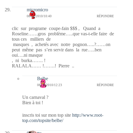
micromicro
08/01/2010/10:40
RÉPONDRE
clic sur programe coupe-fain $$$ , Quand a
Roseline……gros problème…..que vas-t-elle faire de
tous ces milliers de
masques , achetés avec notre pognon…..?……on
peut même pas s’en servir dans la rue…..ben
oui….ni masque
, ni burka……. !
RALALA…… !…….! Pierre ..
Belbe
08/01/2010/12:23
RÉPONDRE
Un carnaval ?
Bien à toi !
inscris toi sur mon top site
http://www.root-
top.com/topsite/belbe/