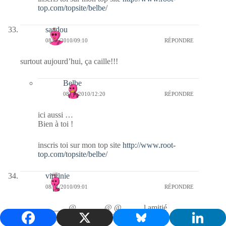
top.com/topsite/belbe/
saadou
08/01/2010/09:10
RÉPONDRE
surtout aujourd’hui, ça caille!!!
Belbe
08/01/2010/12:20
RÉPONDRE
ici aussi …
Bien à toi !
inscris toi sur mon top site
http://www.root-
top.com/topsite/belbe/
virginie
08/01/2010/09:01
RÉPONDRE
____________@_______@ @_____ l amitié
_____________@@__@_@@@_____est une chose
rare