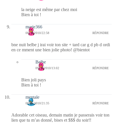
la neige est même par chez moi
Bien à toi !
marie366
08/01/2010/22:58
RÉPONDRE
bne nuit belbe j irai voir ton site + tard car g d pb d ordi
en ce mment une bien jolie photo! @bientot
Belbe
09/01/2010/13:02
RÉPONDRE
Bien joli pays
Bien à toi !
mentale
08/01/2010/21:35
RÉPONDRE
Adorable cet oiseau, demain matin je passerais voir ton
lien que tu m’as donné, bises et $$$ du soir!!