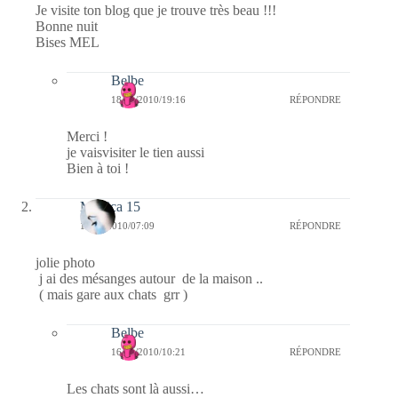
Je visite ton blog que je trouve très beau !!!
Bonne nuit
Bises MEL
Belbe
18/01/2010/19:16
RÉPONDRE
Merci !
je vaisvisiter le tien aussi
Bien à toi !
Monica 15
16/01/2010/07:09
RÉPONDRE
jolie photo
j ai des mésanges autour de la maison ..
( mais gare aux chats grr )
Belbe
16/01/2010/10:21
RÉPONDRE
Les chats sont là aussi…