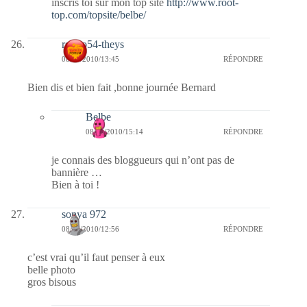
inscris toi sur mon top site
http://www.root-
top.com/topsite/belbe/
rolero54-theys
08/01/2010/13:45
RÉPONDRE
Bien dis et bien fait ,bonne journée Bernard
Belbe
08/01/2010/15:14
RÉPONDRE
je connais des bloggueurs qui n’ont pas de
bannière …
Bien à toi !
sonya 972
08/01/2010/12:56
RÉPONDRE
c’est vrai qu’il faut penser à eux
belle photo
gros bisous