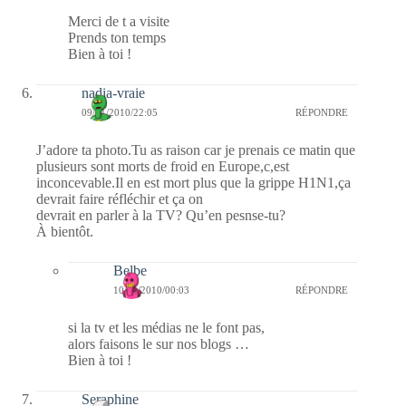
Merci de t a visite
Prends ton temps
Bien à toi !
nadia-vraie
09/01/2010/22:05
RÉPONDRE
J’adore ta photo.Tu as raison car je prenais ce matin que
plusieurs sont morts de froid en Europe,c,est
inconcevable.Il en est mort plus que la grippe H1N1,ça
devrait faire réfléchir et ça on
devrait en parler à la TV? Qu’en pesnse-tu?
À bientôt.
Belbe
10/01/2010/00:03
RÉPONDRE
si la tv et les médias ne le font pas,
alors faisons le sur nos blogs …
Bien à toi !
Seraphine