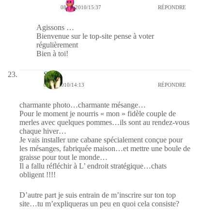
08/01/2010/15:37
RÉPONDRE
Agissons …
Bienvenue sur le top-site pense à voter
régulièrement
Bien à toi!
S
08/01/2010/14:13
RÉPONDRE
charmante photo…charmante mésange…
Pour le moment je nourris « mon » fidèle couple de
merles avec quelques pommes…ils sont au rendez-vous
chaque hiver…
Je vais installer une cabane spécialement conçue pour
les mésanges, fabriquée maison…et mettre une boule de
graisse pour tout le monde…
Il a fallu réfléchir à L’ endroit stratégique…chats
obligent !!!!
D’autre part je suis entrain de m’inscrire sur ton top
site…tu m’expliqueras un peu en quoi cela consiste?