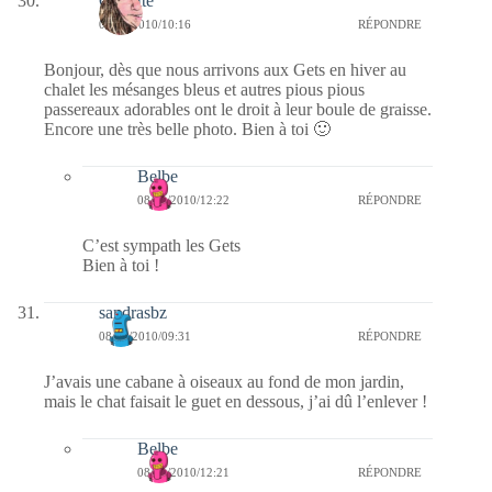
Crikette
08/01/2010/10:16
RÉPONDRE
Bonjour, dès que nous arrivons aux Gets en hiver au
chalet les mésanges bleus et autres pious pious
passereaux adorables ont le droit à leur boule de graisse.
Encore une très belle photo. Bien à toi 🙂
Belbe
08/01/2010/12:22
RÉPONDRE
C’est sympath les Gets
Bien à toi !
sandrasbz
08/01/2010/09:31
RÉPONDRE
J’avais une cabane à oiseaux au fond de mon jardin,
mais le chat faisait le guet en dessous, j’ai dû l’enlever !
Belbe
08/01/2010/12:21
RÉPONDRE