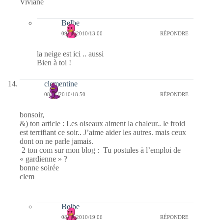
Viviane
Belbe
09/01/2010/13:00
RÉPONDRE
la neige est ici .. aussi
Bien à toi !
clementine
08/01/2010/18:50
RÉPONDRE
bonsoir,
&) ton article : Les oiseaux aiment la chaleur.. le froid
est terrifiant ce soir.. J’aime aider les autres. mais ceux
dont on ne parle jamais.
2 ton com sur mon blog : Tu postules à l’emploi de
« gardienne » ?
bonne soirée
clem
Belbe
08/01/2010/19:06
RÉPONDRE