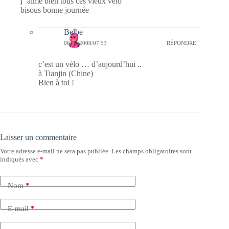
j ‘aime bien tous ces vieux velo
bisous bonne journée
Belbe
06/12/2009/07:53
RÉPONDRE
c’est un vélo … d’aujourd’hui ..
à Tianjin (Chine)
Bien à toi !
Laisser un commentaire
Votre adresse e-mail ne sera pas publiée.
Les champs obligatoires sont
indiqués avec
*
Nom
*
E-mail
*