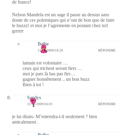
de france!
Nelson Mandela est un sage il passe au dessus sans
doute de ces polemiques qui n’ont de bon que de faire
le buzzz! et moi je l’agremente en postant chez toi!
grrrrrr
Belbe
21/11/2009/18:20
RÉPONDRE
lamain est volontaire …
ceux qui trichent seront fiers …
moi je pars là bas pas fier…
gagner honnêtement .. un bon buzz
Bien à toi !
Sandys
21/11/2009/16:03
RÉPONDRE
je lui dirais- M’entendra-t-il seulement ? bien
amicalement .
Belbe