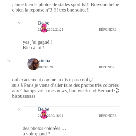
j aime bien ts photos de stades sportifs!!! Bravooo belbe
c bien la reponse n°3 !!! tres bne soiree!!
Belbe
21/11/2009/21:21
RÉPONDRE
yes j’ai gagné !
Bien à toi !
Monazimba
21/11/2009/18:20
RÉPONDRE
oui exactement comme tu dis c pas cool çà
suis à Paris je viens d’aller faire des photos très colorées
aux Champs voilà mes news, bon week end Bernard 🙂
bisousssssss
Belbe
21/11/2009/18:21
RÉPONDRE
des photos colorées …
à voir quand ?