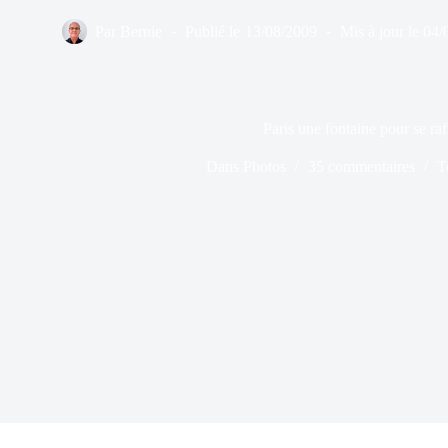
Par
Bernie
Publié le
13/08/2009
Mis à jour le
04/
Paris une fontaine pour se raf
Dans
Photos
35 commentaires
T