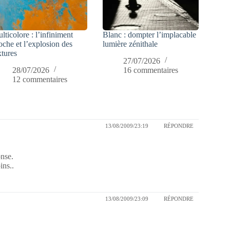
lticolore : l’infiniment
Blanc : dompter l’implacable
oche et l’explosion des
lumière zénithale
xtures
27/07/2026
28/07/2026
16 commentaires
12 commentaires
13/08/2009/23:19
RÉPONDRE
onse.
ins..
13/08/2009/23:09
RÉPONDRE