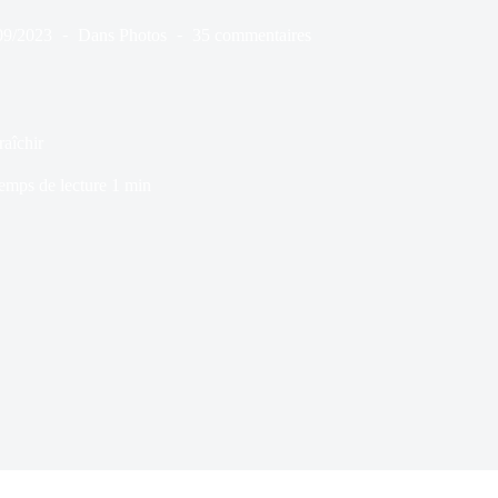
09/2023
Dans
Photos
35 commentaires
raîchir
emps de lecture
1 min