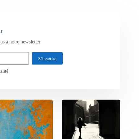
er
us à notre newsletter
S’inscrire
alité