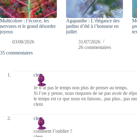
Multicolore : l’écorce, les
Agapanthe : L’élégance des
Mu
nervures et le grand désordre
jardins d’été à l’honneur en
pr
joyeux
juillet
te
03/08/2026
31/07/2026
26 commentaires
35 commentaires
clem
Je n’ai pas le temps non plus de penser au temps.
Si l’on y pense, nous risquons de ne pas avoir de rép
le temps est ce que nous en faisons.. pas plus.. pas mo
clem
clem
comment l’oublier ?
clem