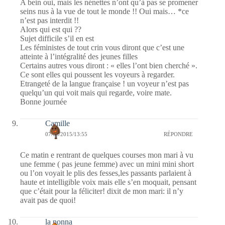
A bein oui, mais les nénettes n’ont qu’à pas se promener
seins nus à la vue de tout le monde !! Oui mais… *ce
n’est pas interdit !!
Alors qui est qui ??
Sujet difficile s’il en est
Les féministes de tout crin vous diront que c’est une
atteinte à l’intégralité des jeunes filles
Certains autres vous diront : « elles l’ont bien cherché ».
Ce sont elles qui poussent les voyeurs à regarder.
Etrangeté de la langue française ! un voyeur n’est pas
quelqu’un qui voit mais qui regarde, voire mate.
Bonne journée
Camille
07/08/2015/13:55
RÉPONDRE
Ce matin e rentrant de quelques courses mon mari à vu
une femme ( pas jeune femme) avec un mini mini short
ou l’on voyait le plis des fesses,les passants parlaient à
haute et intelligible voix mais elle s’en moquait, pensant
que c’était pour la féliciter! dixit de mon mari: il n’y
avait pas de quoi!
la nonna