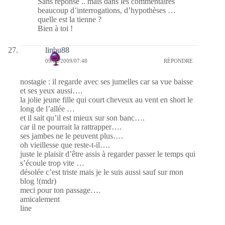
Sans réponse .. mais dans les commentaires
beaucoup d’interrogations, d’hypothèses …
quelle est la tienne ?
Bien à toi !
linou88
09/08/2009/07:48
RÉPONDRE
nostagie : il regarde avec ses jumelles car sa vue baisse
et ses yeux aussi….
la jolie jeune fille qui court cheveux au vent en short le
long de l’allée …
et il sait qu’il est mieux sur son banc….
car il ne pourrait la rattrapper….
ses jambes ne le peuvent plus….
oh vieillesse que reste-t-il….
juste le plaisir d’être assis à regarder passer le temps qui
s’écoule trop vite …
désolée c’est triste mais je le suis aussi sauf sur mon
blog !(mdr)
meci pour ton passage….
amicalement
line