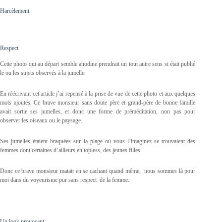
Harcèlement
Respect
Cette photo qui au départ semble anodine prendrait un tout autre sens si était publié
le ou les sujets observés à la jumelle.
En réécrivant cet article j’ai repensé à la prise de vue de cette photo et aux quelques
mots ajoutés. Ce brave monsieur sans doute père et grand-père de bonne famille
avait sortie ses jumelles, et donc une forme de préméditation, non pas pour
observer les oiseaux ou le paysage.
Ses jumelles étaient braquées sur la plage où vous l’imaginez se trouvaient des
femmes dont certaines d’ailleurs en topless, des jeunes filles.
Donc ce brave monsieur matait en se cachant quand même, nous sommes là pour
moi dans du voyeurisme pur sans respect de la femme.
Un look provocant