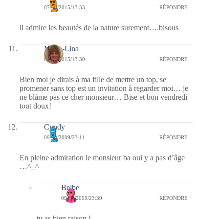
07/08/2015/13:33
RÉPONDRE
il admire les beautés de la nature surement….bisous
Maria-Lina
07/08/2015/13:30
RÉPONDRE
Bien moi je dirais à ma fille de mettre un top, se
promener sans top est un invitation à regarder moi… je
ne blâme pas ce cher monsieur… Bise et bon vendredi
tout doux!
Cyndy
09/08/2009/23:11
RÉPONDRE
En pleine admiration le monsieur ba oui y a pas d’âge
…^_^
Belbe
09/08/2009/23:39
RÉPONDRE
tu as bien raison !