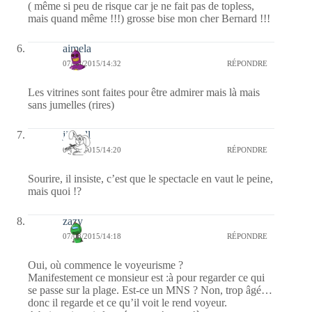
( même si peu de risque car je ne fait pas de topless,
mais quand même !!!) grosse bise mon cher Bernard !!!
aimela
07/08/2015/14:32
RÉPONDRE
Les vitrines sont faites pour être admirer mais là mais
sans jumelles (rires)
jill bill
07/08/2015/14:20
RÉPONDRE
Sourire, il insiste, c’est que le spectacle en vaut le peine,
mais quoi !?
zazy
07/08/2015/14:18
RÉPONDRE
Oui, où commence le voyeurisme ?
Manifestement ce monsieur est :à pour regarder ce qui
se passe sur la plage. Est-ce un MNS ? Non, trop âgé…
donc il regarde et ce qu’il voit le rend voyeur.