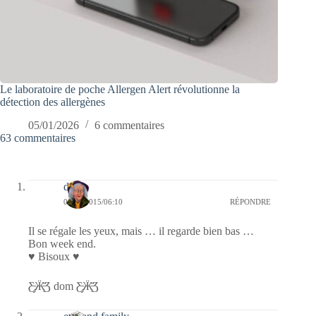
Le laboratoire de poche Allergen Alert révolutionne la
détection des allergènes
05/01/2026
6 commentaires
63 commentaires
dom
08/08/2015/06:10
RÉPONDRE
Il se régale les yeux, mais … il regarde bien bas …
Bon week end.
♥ Bisoux ♥
Ƹ̵̡Ӝ̵̨̄Ʒ dom Ƹ̵̡Ӝ̵̨̄Ʒ