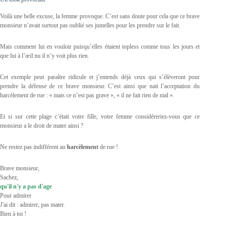
Voilà une belle excuse, la femme provoque. C’est sans doute pour cela que ce brave
monsieur n’avait surtout pas oublié ses jumelles pour les prendre sur le fait.
Mais comment lui en vouloir puisqu’elles étaient topless comme tous les jours et
que lui à l’œil nu il n’y voit plus rien.
Cet exemple peut paraître ridicule et j’entends déjà ceux qui s’élèveront pour
prendre la défense de ce brave monsieur. C’est ainsi que nait l’acceptation du
harcèlement de rue : « mais ce n’est pas grave », « il ne fait rien de mal ».
Et si sur cette plage c’était votre fille, votre femme considéreriez-vous que ce
monsieur a le droit de mater ainsi ?
Ne restez pas indifférent au
harcèlement
de rue !
Brave monsieur,
Sachez,
qu'il n'y a pas d'age
Pour admirer
J'ai dit : admirer, pas mater.
Bien à toi !