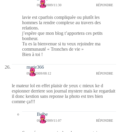
09/08/2009/11:30
RÉPONDRE
lavie est cparfois compliquèe ou plutôt les
hommes la rendre complexe au travers des
relations.
j’espère que mon blog t’apportera ces petits
bonheur.
Tu es la bienvenue si tu veux rejoindre ma
communauté « Tronches de vie »
Bien à toi !
marie366
09/08/2009/08:12
RÉPONDRE
le mateur lol en effet plaisir de yeux c mieux ke d
espionner derriere son journal mystere mais ke regardait
il donc kestion sans reponse la photo est tres bien
comme ça!!!
Belbe
09/08/2009/11:07
RÉPONDRE