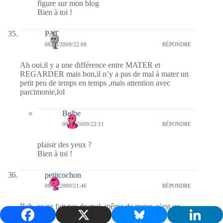
figure sur mon blog
Bien à toi !
PAT
08/08/2009/22:08
RÉPONDRE
Ah oui,il y a une différence entre MATER et
REGARDER mais bon,il n’y a pas de mal à mater un
petit peu de temps en temps ,mais attention avec
parcimonie,lol
Belbe
08/08/2009/22:11
RÉPONDRE
plaisir des yeux ?
Bien à toi !
petitcochon
08/08/2009/21:46
RÉPONDRE
Bah, ça ne fait pas de mal, même de mater, c’est un
jardin public après tout