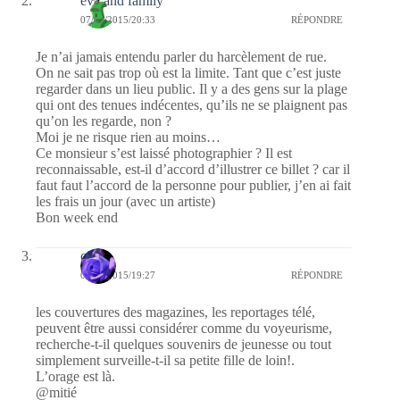
eva and family
07/08/2015/20:33
RÉPONDRE
Je n’ai jamais entendu parler du harcèlement de rue.
On ne sait pas trop où est la limite. Tant que c’est juste
regarder dans un lieu public. Il y a des gens sur la plage
qui ont des tenues indécentes, qu’ils ne se plaignent pas
qu’on les regarde, non ?
Moi je ne risque rien au moins…
Ce monsieur s’est laissé photographier ? Il est
reconnaissable, est-il d’accord d’illustrer ce billet ? car il
faut faut l’accord de la personne pour publier, j’en ai fait
les frais un jour (avec un artiste)
Bon week end
covix
07/08/2015/19:27
RÉPONDRE
les couvertures des magazines, les reportages télé,
peuvent être aussi considérer comme du voyeurisme,
recherche-t-il quelques souvenirs de jeunesse ou tout
simplement surveille-t-il sa petite fille de loin!.
L’orage est là.
@mitié