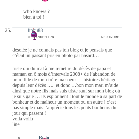
who knows ?
bien à toi !
linou88
09/08/2009/11:28
RÉPONDRE
désolée je ne connais pas ton blog et je pensais que
c’était un passant pris en photo par hasard…
triste oui du mal à me remettre du décès de papa et
maman en 6 mois d’intervale 2008+ de l’abandon de
notre fille de mon frère ma soeur … histoires héritage…
depuis leur décès ….. et donc …bon mon mari m’aide
ainsi que notre fils mais suis triste sauf sur mon blog où
je suis gaie … ils espionnent ! tout le monde a sa part de
bonheur et de malheur un moment ou un autre ! c’est
pas simple mais j’apprécie tous les petits bonheurs du
jour qui passent !
voila voilà
line
Belbe