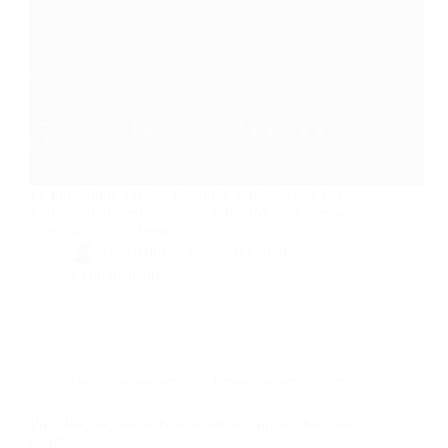
Le numérique s'efface devant le papier : 76 % des
Français préfèrent un post-it à un DM. Une preuve
d'amour qui ne périme pas.
By
Bernie
On
12/03/2026
8 commentaires
Dans
Gastronomie
Temps de lecture
5 min
Pour Pâques, les œufs brouillés en coque s’habillent
de fête !