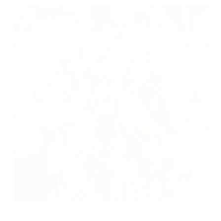
Le Salon Occ'Ygène revient au MEETT pour une
édition 2026 placée sous le signe de l'évasion, de la