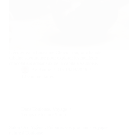
Découvrez le Lausanne Choco Tour, une balade
urbaine savoureuse pour explorer les meilleurs
chocolatiers artisanaux de la capitale vaudoise.
By
Bernie
On
19/03/2026
12 commentaires
Dans
Toulouse
,
Voyage
Temps de lecture
5 min
Salon Occ’Ygène : Préparez vos prochains voyages
nature à Toulouse