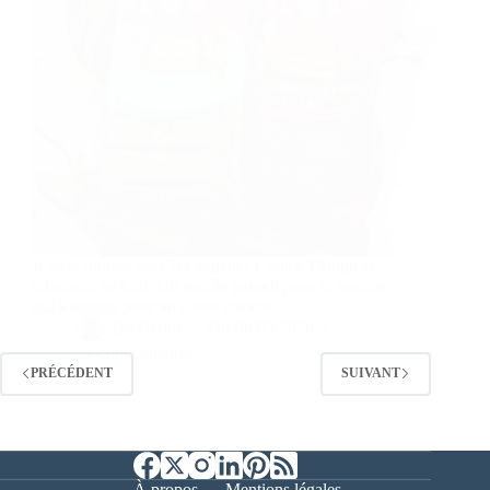
KitKat innove avec les tablettes Cookie Dough et
Chocolat au Lait. Un succès garanti pour la marque
qui s'engage pour un cacao durable.
By
Bernie
On
06/03/2026
14 commentaires
PRÉCÉDENT
SUIVANT
À propos
Mentions légales