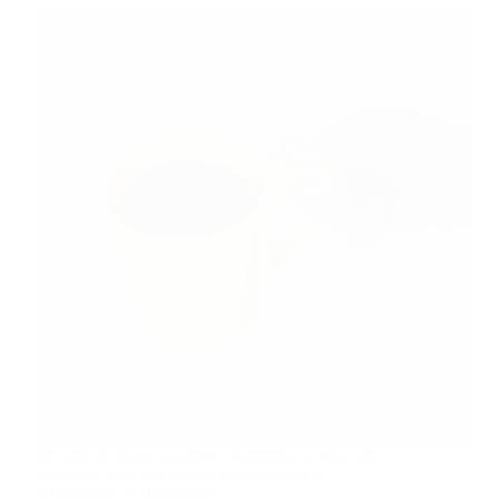
En avril, le Jaune rayonne ! Apprenez à isoler un
seul objet pour des photos minimalistes et
percutantes. #LundiSoleil