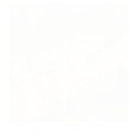
Éclat de jaune ! Découvrez le Forsythia, star du défi
photo #LaFleurDuMois de mars 2026. Mes astuces
pour le sublimer.