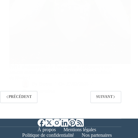
Prêt à photographier le Perce-neige ? Découvrez mes
astuces macro et participez au défi #LaFleurDuMois
de février !
By
Bernie
On
27/02/2026
20 commentaires
PRÉCÉDENT
SUIVANT
À propos
Mentions légales
Politique de confidentialité
Nos partenaires