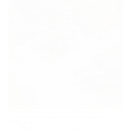
La nature s'anime ! Apprenez à capturer la danse de
l'eau en pose longue pour une fluidité saisissante aux
reflets orange. 💧
By
Bernie
On
01/06/2026