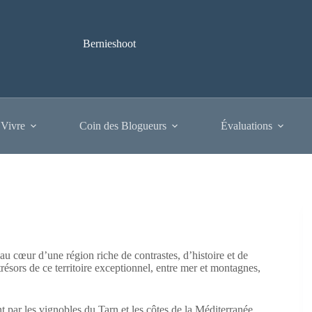
Bernieshoot
 Vivre
Coin des Blogueurs
Évaluations
 cœur d’une région riche de contrastes, d’histoire et de
résors de ce territoire exceptionnel, entre mer et montagnes,
 par les vignobles du Tarn et les côtes de la Méditerranée,