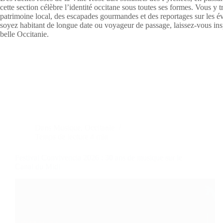
cette section célèbre l’identité occitane sous toutes ses formes. Vous y
patrimoine local, des escapades gourmandes et des reportages sur les é
soyez habitant de longue date ou voyageur de passage, laissez-vous inspi
belle Occitanie.
Dans
Musique
,
Occitanie
Temps de lecture
4 min
Festival Convivencia 2026 : 30 ans de musique sur le
Canal du Midi