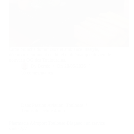
Entre brunchs dominicaux et ambiance lifestyle,
découvrez comment cet hôtel emblématique devient le
nouveau QG des Toulousains.
By
Bernie
On
28/05/2026
10 commentaires
Dans
Passion Aviation
,
Toulouse
Temps de lecture
4 min
Pharmacie Aéroport Toulouse-Blagnac : un service
santé 7j/7