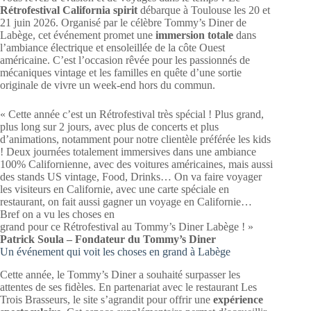
Rétrofestival California spirit
débarque à Toulouse les 20 et
21 juin 2026. Organisé par le célèbre Tommy’s Diner de
Labège, cet événement promet une
immersion totale
dans
l’ambiance électrique et ensoleillée de la côte Ouest
américaine. C’est l’occasion rêvée pour les passionnés de
mécaniques vintage et les familles en quête d’une sortie
originale de vivre un week-end hors du commun.
« Cette année c’est un Rétrofestival très spécial ! Plus grand,
plus long sur 2 jours, avec plus de concerts et plus
d’animations, notamment pour notre clientèle préférée les kids
! Deux journées totalement immersives dans une ambiance
100% Californienne, avec des voitures américaines, mais aussi
des stands US vintage, Food, Drinks… On va faire voyager
les visiteurs en Californie, avec une carte spéciale en
restaurant, on fait aussi gagner un voyage en Californie…
Bref on a vu les choses en
grand pour ce Rétrofestival au Tommy’s Diner Labège ! »
Patrick Soula – Fondateur du Tommy’s Diner
Un événement qui voit les choses en grand à Labège
Cette année, le Tommy’s Diner a souhaité surpasser les
attentes de ses fidèles. En partenariat avec le restaurant Les
Trois Brasseurs, le site s’agrandit pour offrir une
expérience