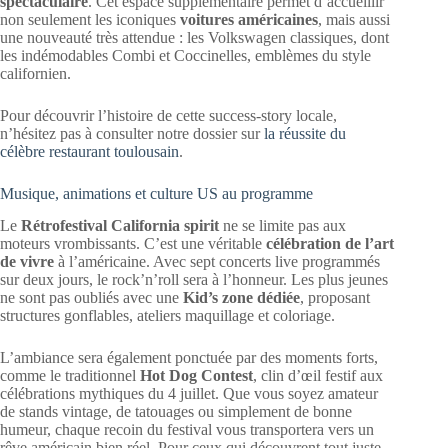
spectaculaire
. Cet espace supplémentaire permet d’accueillir
non seulement les iconiques
voitures américaines
, mais aussi
une nouveauté très attendue : les Volkswagen classiques, dont
les indémodables Combi et Coccinelles, emblèmes du style
californien.
Pour découvrir l’histoire de cette success-story locale,
n’hésitez pas à consulter notre dossier sur
la réussite du
célèbre restaurant toulousain
.
Musique, animations et culture US au programme
Le
Rétrofestival California spirit
ne se limite pas aux
moteurs vrombissants. C’est une véritable
célébration de l’art
de vivre
à l’américaine. Avec sept concerts live programmés
sur deux jours, le rock’n’roll sera à l’honneur. Les plus jeunes
ne sont pas oubliés avec une
Kid’s zone dédiée
, proposant
structures gonflables, ateliers maquillage et coloriage.
L’ambiance sera également ponctuée par des moments forts,
comme le traditionnel
Hot Dog Contest
, clin d’œil festif aux
célébrations mythiques du 4 juillet. Que vous soyez amateur
de stands vintage, de tatouages ou simplement de bonne
humeur, chaque recoin du festival vous transportera vers un
rêve américain bien réel. Pour ceux qui découvrent tout juste