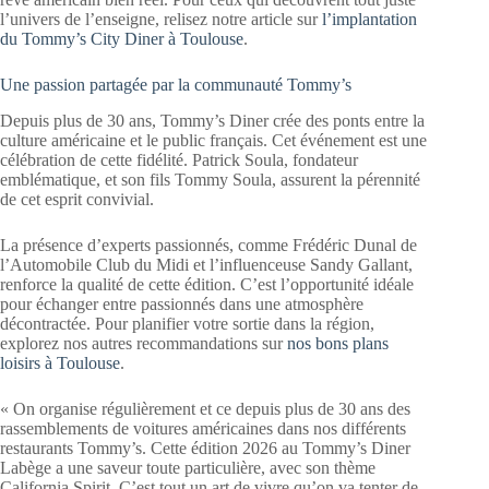
l’univers de l’enseigne, relisez notre article sur
l’implantation
du Tommy’s City Diner à Toulouse
.
Une passion partagée par la communauté Tommy’s
Depuis plus de 30 ans, Tommy’s Diner crée des ponts entre la
culture américaine et le public français. Cet événement est une
célébration de cette fidélité. Patrick Soula, fondateur
emblématique, et son fils Tommy Soula, assurent la pérennité
de cet esprit convivial.
La présence d’experts passionnés, comme Frédéric Dunal de
l’Automobile Club du Midi et l’influenceuse Sandy Gallant,
renforce la qualité de cette édition. C’est l’opportunité idéale
pour échanger entre passionnés dans une atmosphère
décontractée. Pour planifier votre sortie dans la région,
explorez nos autres recommandations sur
nos bons plans
loisirs à Toulouse
.
« On organise régulièrement et ce depuis plus de 30 ans des
rassemblements de voitures américaines dans nos différents
restaurants Tommy’s. Cette édition 2026 au Tommy’s Diner
Labège a une saveur toute particulière, avec son thème
California Spirit. C’est tout un art de vivre qu’on va tenter de