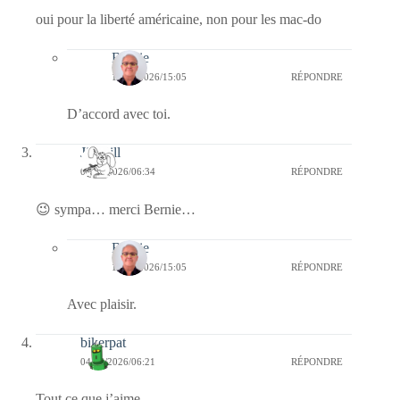
oui pour la liberté américaine, non pour les mac-do
Bernie
12/06/2026/15:05
RÉPONDRE
D’accord avec toi.
Jill Bill
04/06/2026/06:34
RÉPONDRE
😉 sympa… merci Bernie…
Bernie
12/06/2026/15:05
RÉPONDRE
Avec plaisir.
bikerpat
04/06/2026/06:21
RÉPONDRE
Tout ce que j’aime ….