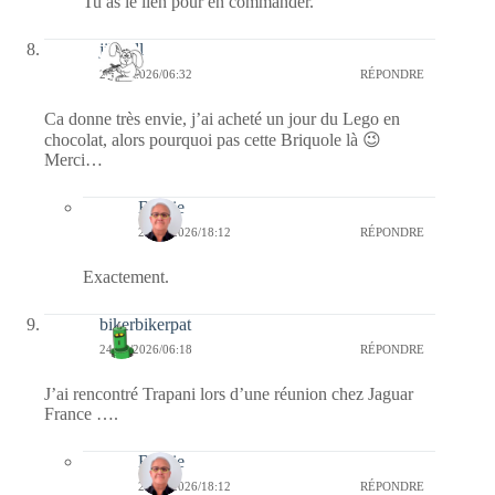
Tu as le lien pour en commander.
jill bill
24/02/2026/06:32
RÉPONDRE
Ca donne très envie, j’ai acheté un jour du Lego en
chocolat, alors pourquoi pas cette Briquole là 😉
Merci…
Bernie
26/02/2026/18:12
RÉPONDRE
Exactement.
bikerbikerpat
24/02/2026/06:18
RÉPONDRE
J’ai rencontré Trapani lors d’une réunion chez Jaguar
France ….
Bernie
26/02/2026/18:12
RÉPONDRE