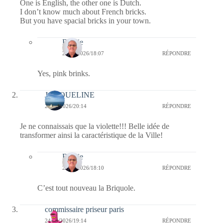
One is English, the other one is Dutch.
I don’t know much about French bricks.
But you have spacial bricks in your town.
Bernie
26/02/2026/18:07
RÉPONDRE
Yes, pink brinks.
JACQUELINE
24/02/2026/20:14
RÉPONDRE
Je ne connaissais que la violette!!! Belle idée de
transformer ainsi la caractéristique de la Ville!
Bernie
26/02/2026/18:10
RÉPONDRE
C’est tout nouveau la Briquole.
commissaire priseur paris
24/02/2026/19:14
RÉPONDRE