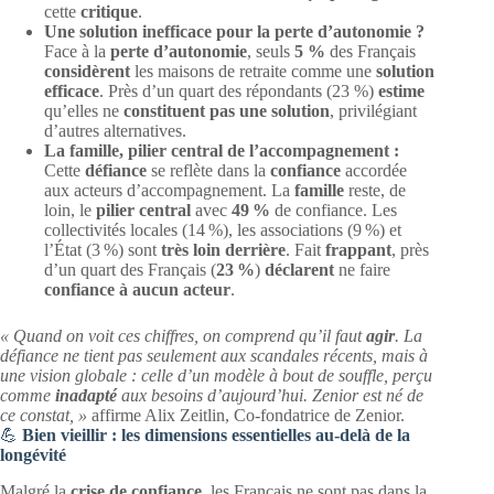
cette
critique
.
Une solution inefficace pour la perte d’autonomie ?
Face à la
perte d’autonomie
, seuls
5 %
des Français
considèrent
les maisons de retraite comme une
solution
efficace
. Près d’un quart des répondants (23 %)
estime
qu’elles ne
constituent pas une solution
, privilégiant
d’autres alternatives.
La famille, pilier central de l’accompagnement :
Cette
défiance
se reflète dans la
confiance
accordée
aux acteurs d’accompagnement. La
famille
reste, de
loin, le
pilier central
avec
49 %
de confiance. Les
collectivités locales (14 %), les associations (9 %) et
l’État (3 %) sont
très loin derrière
. Fait
frappant
, près
d’un quart des Français (
23 %
)
déclarent
ne faire
confiance à aucun acteur
.
« Quand on voit ces chiffres, on comprend qu’il faut
agir
. La
défiance ne tient pas seulement aux scandales récents, mais à
une vision globale : celle d’un modèle à bout de souffle, perçu
comme
inadapté
aux besoins d’aujourd’hui. Zenior est né de
ce constat, »
affirme Alix Zeitlin, Co-fondatrice de Zenior.
💪
Bien vieillir : les dimensions essentielles au-delà de la
longévité
Malgré la
crise de confiance
, les Français ne sont pas dans la