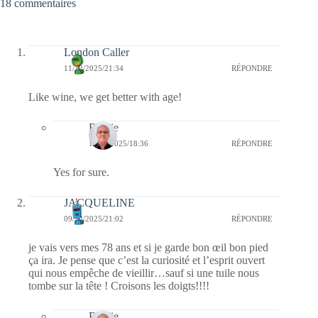
18 commentaires
London Caller
11/12/2025/21:34
RÉPONDRE
Like wine, we get better with age!
Bernie
13/12/2025/18:36
RÉPONDRE
Yes for sure.
JACQUELINE
09/12/2025/21:02
RÉPONDRE
je vais vers mes 78 ans et si je garde bon œil bon pied
ça ira. Je pense que c’est la curiosité et l’esprit ouvert
qui nous empêche de vieillir…sauf si une tuile nous
tombe sur la tête ! Croisons les doigts!!!!
Bernie