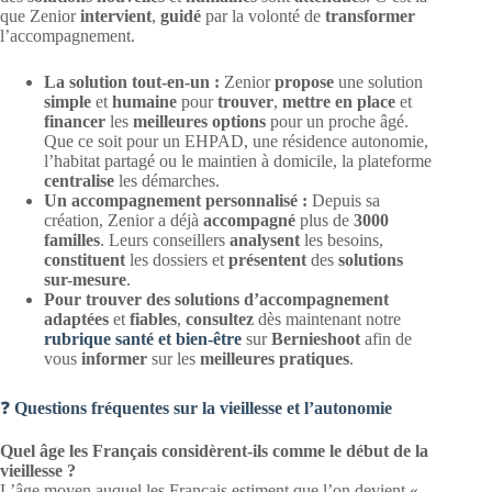
que Zenior
intervient
,
guidé
par la volonté de
transformer
l’accompagnement.
La solution tout-en-un :
Zenior
propose
une solution
simple
et
humaine
pour
trouver
,
mettre en place
et
financer
les
meilleures options
pour un proche âgé.
Que ce soit pour un EHPAD, une résidence autonomie,
l’habitat partagé ou le maintien à domicile, la plateforme
centralise
les démarches.
Un accompagnement personnalisé :
Depuis sa
création, Zenior a déjà
accompagné
plus de
3000
familles
. Leurs conseillers
analysent
les besoins,
constituent
les dossiers et
présentent
des
solutions
sur-mesure
.
Pour trouver des solutions d’accompagnement
adaptées
et
fiables
,
consultez
dès maintenant notre
rubrique santé et bien-être
sur
Bernieshoot
afin de
vous
informer
sur les
meilleures pratiques
.
❓
Questions fréquentes sur la vieillesse et l’autonomie
Quel âge les Français considèrent-ils comme le début de la
vieillesse ?
L’âge moyen auquel les Français estiment que l’on devient «