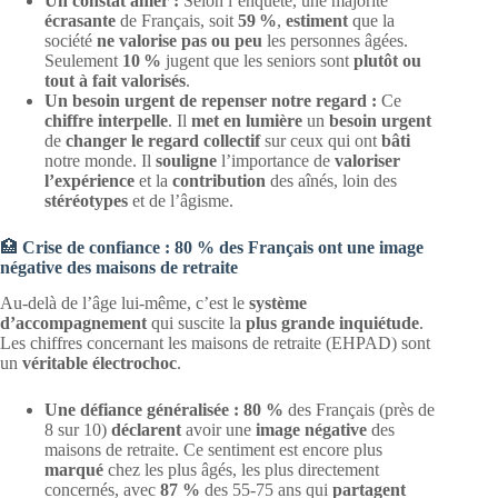
Un constat amer :
Selon l’enquête, une majorité
écrasante
de Français, soit
59 %
,
estiment
que la
société
ne valorise pas ou peu
les personnes âgées.
Seulement
10 %
jugent que les seniors sont
plutôt ou
tout à fait valorisés
.
Un besoin urgent de repenser notre regard :
Ce
chiffre interpelle
. Il
met en lumière
un
besoin urgent
de
changer le regard collectif
sur ceux qui ont
bâti
notre monde. Il
souligne
l’importance de
valoriser
l’expérience
et la
contribution
des aînés, loin des
stéréotypes
et de l’âgisme.
🏥
Crise de confiance : 80 % des Français ont une image
négative des maisons de retraite
Au-delà de l’âge lui-même, c’est le
système
d’accompagnement
qui suscite la
plus grande inquiétude
.
Les chiffres concernant les maisons de retraite (EHPAD) sont
un
véritable électrochoc
.
Une défiance généralisée :
80 %
des Français (près de
8 sur 10)
déclarent
avoir une
image négative
des
maisons de retraite. Ce sentiment est encore plus
marqué
chez les plus âgés, les plus directement
concernés, avec
87 %
des 55-75 ans qui
partagent