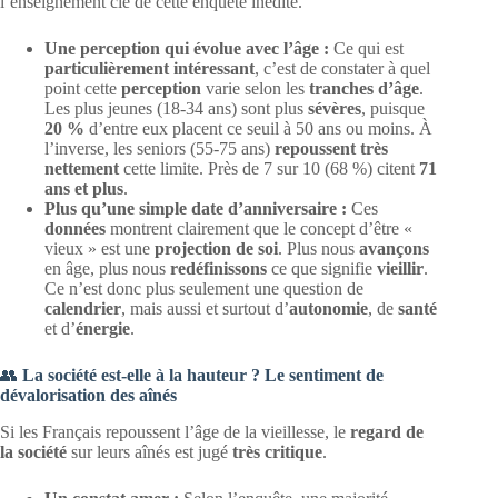
l’enseignement clé de cette enquête inédite.
Une perception qui évolue avec l’âge :
Ce qui est
particulièrement intéressant
, c’est de constater à quel
point cette
perception
varie selon les
tranches d’âge
.
Les plus jeunes (18-34 ans) sont plus
sévères
, puisque
20 %
d’entre eux placent ce seuil à 50 ans ou moins. À
l’inverse, les seniors (55-75 ans)
repoussent très
nettement
cette limite. Près de 7 sur 10 (68 %) citent
71
ans et plus
.
Plus qu’une simple date d’anniversaire :
Ces
données
montrent clairement que le concept d’être «
vieux » est une
projection de soi
. Plus nous
avançons
en âge, plus nous
redéfinissons
ce que signifie
vieillir
.
Ce n’est donc plus seulement une question de
calendrier
, mais aussi et surtout d’
autonomie
, de
santé
et d’
énergie
.
👥
La société est-elle à la hauteur ? Le sentiment de
dévalorisation des aînés
Si les Français repoussent l’âge de la vieillesse, le
regard de
la société
sur leurs aînés est jugé
très critique
.