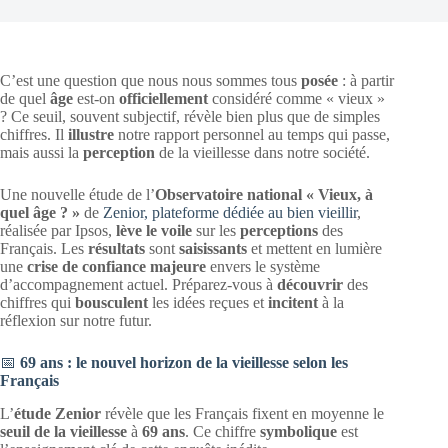
C’est une question que nous nous sommes tous
posée
: à partir
de quel
âge
est-on
officiellement
considéré comme « vieux »
? Ce seuil, souvent subjectif, révèle bien plus que de simples
chiffres. Il
illustre
notre rapport personnel au temps qui passe,
mais aussi la
perception
de la vieillesse dans notre société.
Une nouvelle étude de l’
Observatoire national « Vieux, à
quel âge ? »
de
Zenior, plateforme dédiée au bien vieillir
,
réalisée par Ipsos,
lève le voile
sur les
perceptions
des
Français. Les
résultats
sont
saisissants
et mettent en lumière
une
crise de confiance majeure
envers le système
d’accompagnement actuel. Préparez-vous à
découvrir
des
chiffres qui
bousculent
les idées reçues et
incitent
à la
réflexion sur notre futur.
📅
69 ans : le nouvel horizon de la vieillesse selon les
Français
L’
étude Zenior
révèle que les Français fixent en moyenne le
seuil de la vieillesse
à
69 ans
. Ce chiffre
symbolique
est