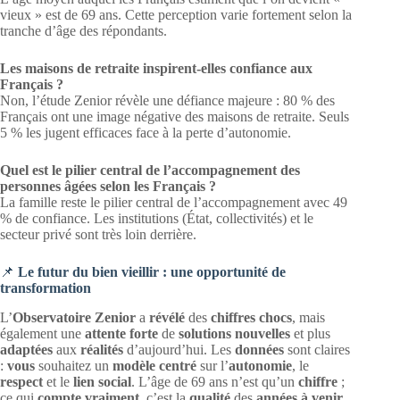
vieux » est de 69 ans. Cette perception varie fortement selon la
tranche d’âge des répondants.
Les maisons de retraite inspirent-elles confiance aux
Français ?
Non, l’étude Zenior révèle une défiance majeure : 80 % des
Français ont une image négative des maisons de retraite. Seuls
5 % les jugent efficaces face à la perte d’autonomie.
Quel est le pilier central de l’accompagnement des
personnes âgées selon les Français ?
La famille reste le pilier central de l’accompagnement avec 49
% de confiance. Les institutions (État, collectivités) et le
secteur privé sont très loin derrière.
📌
Le futur du bien vieillir : une opportunité de
transformation
L’
Observatoire Zenior
a
révélé
des
chiffres chocs
, mais
également une
attente forte
de
solutions nouvelles
et plus
adaptées
aux
réalités
d’aujourd’hui. Les
données
sont claires
:
vous
souhaitez un
modèle centré
sur l’
autonomie
, le
respect
et le
lien social
. L’âge de 69 ans n’est qu’un
chiffre
;
ce qui
compte vraiment
, c’est la
qualité
des
années à venir
.