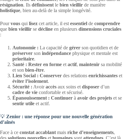
résignation
. Ils
définissent
le
bien vieillir
de manière
holistique
, bien au-delà de la simple longévité.
Pour
vous
qui
lisez
cet article, il est
essentiel
de
comprendre
que
bien vieillir
se
décline
en plusieurs
dimensions cruciales
:
Autonomie :
La capacité de
gérer
son quotidien et de
préserver
son
indépendance
physique et mentale est
prioritaire
.
Santé :
Rester en forme
et
actif
,
maintenir
sa mobilité
et son
bien-être
.
Lien Social :
Conserver
des relations
enrichissantes
et
éviter l’isolement
.
Sécurité :
Avoir
accès
aux soins et
disposer
d’un
cadre de vie
confortable et sécurisé.
Épanouissement :
Continuer
à
avoir des projets
et se
sentir utile
et actif.
💡
Zenior : une réponse pour une nouvelle génération
d’aînés
Face à ce
constat accablant
mais
riche d’enseignements
,
des
solutions nouvelles
et
humaines
sont
attendues
. C’est là