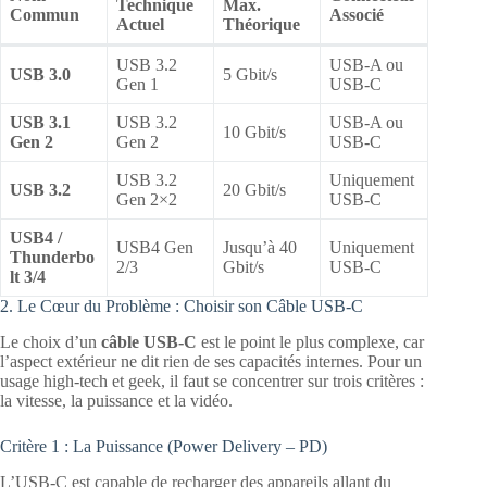
Technique
Max.
Commun
Associé
Actuel
Théorique
USB 3.2
USB-A ou
USB 3.0
5 Gbit/s
Gen 1
USB-C
USB 3.1
USB 3.2
USB-A ou
10 Gbit/s
Gen 2
Gen 2
USB-C
USB 3.2
Uniquement
USB 3.2
20 Gbit/s
Gen 2×2
USB-C
USB4 /
USB4 Gen
Jusqu’à 40
Uniquement
Thunderbo
2/3
Gbit/s
USB-C
lt 3/4
2. Le Cœur du Problème : Choisir son Câble USB-C
Le choix d’un
câble USB-C
est le point le plus complexe, car
l’aspect extérieur ne dit rien de ses capacités internes. Pour un
usage high-tech et geek, il faut se concentrer sur trois critères :
la vitesse, la puissance et la vidéo.
Critère 1 : La Puissance (Power Delivery – PD)
L’USB-C est capable de recharger des appareils allant du