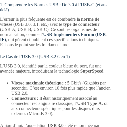
1. Comprendre les Normes USB : De 3.0 à l’USB-C (et au-
delà)
L’erreur la plus fréquente est de confondre la
norme de
vitesse
(USB 3.0, 3.1, etc.) avec le
type de connecteur
(USB-A, USB-B, USB-C). Ce sont les organismes de
normalisation, comme l’
USB Implementers Forum (USB-
IF)
, qui gèrent et publient ces spécifications techniques.
Faisons le point sur les fondamentaux :
Le Cas de l’USB 3.0 (USB 3.2 Gen 1)
L’USB 3.0, identifié par la couleur bleue du port, fut une
avancée majeure, introduisant la technologie
SuperSpeed
.
Vitesse maximale théorique :
5 Gbit/s (Gigabits par
seconde). C’est environ 10 fois plus rapide que l’ancien
USB 2.0.
Connecteurs :
Il était historiquement associé au
connecteur rectangulaire classique, l’
USB Type-A
, ou
aux connecteurs spécifiques pour les disques durs
externes (Micro-B 3.0).
Aujourd’hui, l’appellation
USB 3.0
a été renommée par