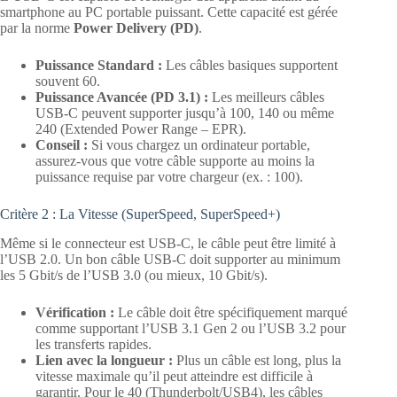
smartphone au PC portable puissant. Cette capacité est gérée
par la norme
Power Delivery (PD)
.
Puissance Standard :
Les câbles basiques supportent
souvent 60.
Puissance Avancée (PD 3.1) :
Les meilleurs câbles
USB-C peuvent supporter jusqu’à 100, 140 ou même
240 (Extended Power Range – EPR).
Conseil :
Si vous chargez un ordinateur portable,
assurez-vous que votre câble supporte au moins la
puissance requise par votre chargeur (ex. : 100).
Critère 2 : La Vitesse (SuperSpeed, SuperSpeed+)
Même si le connecteur est USB-C, le câble peut être limité à
l’USB 2.0. Un bon câble USB-C doit supporter au minimum
les 5 Gbit/s de l’USB 3.0 (ou mieux, 10 Gbit/s).
Vérification :
Le câble doit être spécifiquement marqué
comme supportant l’USB 3.1 Gen 2 ou l’USB 3.2 pour
les transferts rapides.
Lien avec la longueur :
Plus un câble est long, plus la
vitesse maximale qu’il peut atteindre est difficile à
garantir. Pour le 40 (Thunderbolt/USB4), les câbles