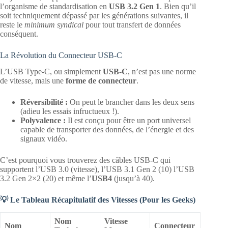
l’organisme de standardisation en
USB 3.2 Gen 1
. Bien qu’il
soit techniquement dépassé par les générations suivantes, il
reste le
minimum syndical
pour tout transfert de données
conséquent.
La Révolution du Connecteur USB-C
L’USB Type-C, ou simplement
USB-C
, n’est pas une norme
de vitesse, mais une
forme de connecteur
.
Réversibilité :
On peut le brancher dans les deux sens
(adieu les essais infructueux !).
Polyvalence :
Il est conçu pour être un port universel
capable de transporter des données, de l’énergie et des
signaux vidéo.
C’est pourquoi vous trouverez des câbles USB-C qui
supportent l’USB 3.0 (vitesse), l’USB 3.1 Gen 2 (10) l’USB
3.2 Gen 2×2 (20) et même l’
USB4
(jusqu’à 40).
💡 Le Tableau Récapitulatif des Vitesses (Pour les Geeks)
Nom
Vitesse
Nom
Connecteur