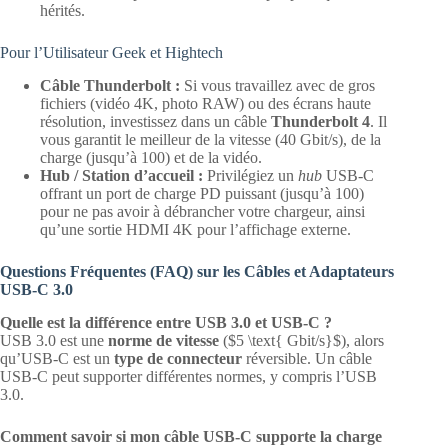
hérités.
Pour l’Utilisateur Geek et Hightech
Câble Thunderbolt :
Si vous travaillez avec de gros
fichiers (vidéo 4K, photo RAW) ou des écrans haute
résolution, investissez dans un câble
Thunderbolt 4
. Il
vous garantit le meilleur de la vitesse (40 Gbit/s), de la
charge (jusqu’à 100) et de la vidéo.
Hub / Station d’accueil :
Privilégiez un
hub
USB-C
offrant un port de charge PD puissant (jusqu’à 100)
pour ne pas avoir à débrancher votre chargeur, ainsi
qu’une sortie HDMI 4K pour l’affichage externe.
Questions Fréquentes (FAQ) sur les Câbles et Adaptateurs
USB-C 3.0
Quelle est la différence entre USB 3.0 et USB-C ?
USB 3.0 est une
norme de vitesse
($5 \text{ Gbit/s}$), alors
qu’USB-C est un
type de connecteur
réversible. Un câble
USB-C peut supporter différentes normes, y compris l’USB
3.0.
Comment savoir si mon câble USB-C supporte la charge