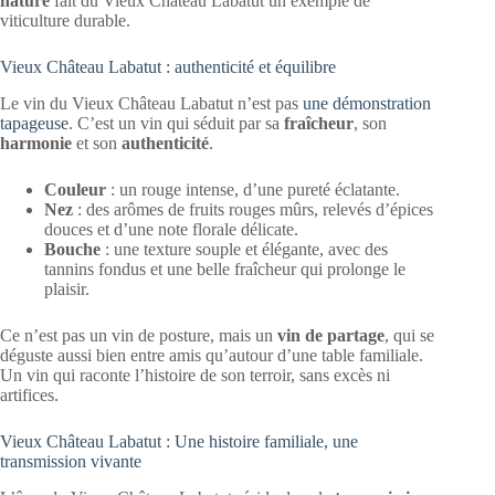
nature
fait du Vieux Château Labatut un exemple de
viticulture durable.
Vieux Château Labatut : authenticité et équilibre
Le vin du Vieux Château Labatut n’est pas
une démonstration
tapageuse
. C’est un vin qui séduit par sa
fraîcheur
, son
harmonie
et son
authenticité
.
Couleur
: un rouge intense, d’une pureté éclatante.
Nez
: des arômes de fruits rouges mûrs, relevés d’épices
douces et d’une note florale délicate.
Bouche
: une texture souple et élégante, avec des
tannins fondus et une belle fraîcheur qui prolonge le
plaisir.
Ce n’est pas un vin de posture, mais un
vin de partage
, qui se
déguste aussi bien entre amis qu’autour d’une table familiale.
Un vin qui raconte l’histoire de son terroir, sans excès ni
artifices.
Vieux Château Labatut : Une histoire familiale, une
transmission vivante