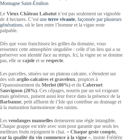
Montagne Saint-Émilion
Le
Vieux Château Labatut
n’est pas seulement un vignoble
de 4 hectares. C’est
une
terre vivante
, façonnée par plusieurs
générations
, où le lien entre l’homme et la vigne reste
palpable.
Dès que vous franchissez les grilles du domaine, vous
ressentez cette atmosphère singulière : celle d’un lieu qui a su
préserver son identité face au temps. Ici, la vigne ne se domine
pas, elle se
cajole
et se
respecte
.
Les parcelles, situées sur un plateau calcaire, s’étendent sur
des sols
argilo-calcaires et graveleux
, propices à
l’épanouissement du
Merlot (80%)
et du
Cabernet
Sauvignon (20%)
. Ces cépages, nourris par un sol exigeant
mais généreux, puisent aussi leur force dans la présence de la
Barbanne
, petit affluent de l’Isle qui contribue au drainage et
à la maturation harmonieuse des raisins.
Les
vendanges manuelles
demeurent une règle intangible.
Chaque grappe est triée avec soin pour garantir que seuls les
meilleurs fruits rejoignent le chai. «
Chaque geste compte,
car la qualité du vin commence à la vigne
», insiste Frédéric