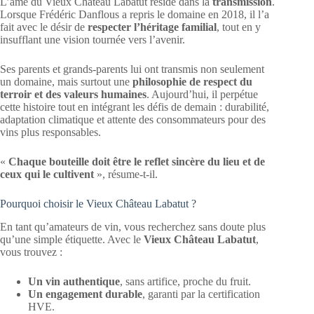
L’âme du Vieux Château Labatut réside dans la
transmission
.
Lorsque Frédéric Danflous a repris le domaine en 2018, il l’a
fait avec le désir de
respecter l’héritage familial
, tout en y
insufflant une vision tournée vers l’avenir.
Ses parents et grands-parents lui ont transmis non seulement
un domaine, mais surtout une
philosophie de respect du
terroir et des valeurs humaines
. Aujourd’hui, il perpétue
cette histoire tout en intégrant les défis de demain : durabilité,
adaptation climatique et attente des consommateurs pour des
vins plus responsables.
«
Chaque bouteille doit être le reflet sincère du lieu et de
ceux qui le cultivent
», résume-t-il.
Pourquoi choisir le Vieux Château Labatut ?
En tant qu’amateurs de vin, vous recherchez sans doute plus
qu’une simple étiquette. Avec le
Vieux Château Labatut
,
vous trouvez :
Un vin authentique
, sans artifice, proche du fruit.
Un engagement durable
, garanti par la certification
HVE.