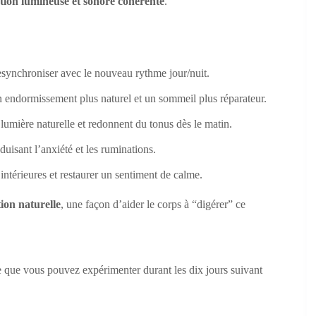
tion lumineuse et sonore cohérente
.
resynchroniser avec le nouveau rythme jour/nuit.
n endormissement plus naturel et un sommeil plus réparateur.
umière naturelle et redonnent du tonus dès le matin.
isant l’anxiété et les ruminations.
intérieures et restaurer un sentiment de calme.
tion naturelle
, une façon d’aider le corps à “digérer” ce
 que vous pouvez expérimenter durant les dix jours suivant