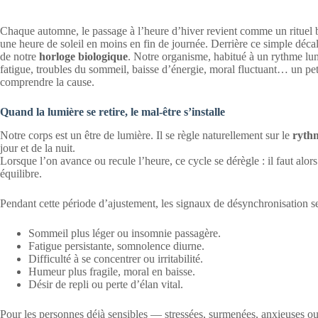
Chaque automne, le passage à l’heure d’hiver revient comme un rituel 
une heure de soleil en moins en fin de journée. Derrière ce simple déca
de notre
horloge biologique
. Notre organisme, habitué à un rythme lumi
fatigue, troubles du sommeil, baisse d’énergie, moral fluctuant… un pe
comprendre la cause.
Quand la lumière se retire, le mal-être s’installe
Notre corps est un être de lumière. Il se règle naturellement sur le
rythm
jour et de la nuit.
Lorsque l’on avance ou recule l’heure, ce cycle se dérègle : il faut alor
équilibre.
Pendant cette période d’ajustement, les signaux de désynchronisation se
Sommeil plus léger ou insomnie passagère.
Fatigue persistante, somnolence diurne.
Difficulté à se concentrer ou irritabilité.
Humeur plus fragile, moral en baisse.
Désir de repli ou perte d’élan vital.
Pour les personnes déjà sensibles — stressées, surmenées, anxieuses ou