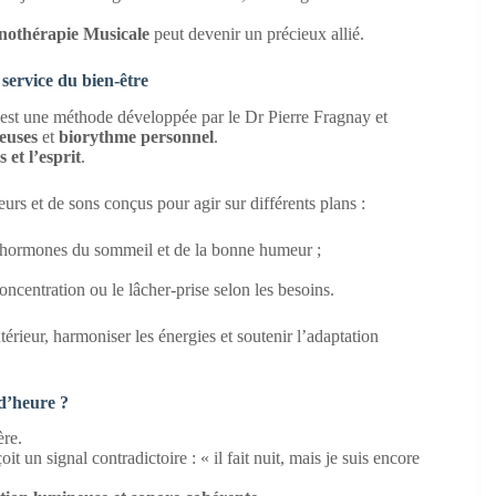
othérapie Musicale
peut devenir un précieux allié.
service du bien-être
est une méthode développée par le Dr Pierre Fragnay et
euses
et
biorythme personnel
.
 et l’esprit
.
rs et de sons conçus pour agir sur différents plans :
, hormones du sommeil et de la bonne humeur ;
ncentration ou le lâcher-prise selon les besoins.
xtérieur, harmoniser les énergies et soutenir l’adaptation
d’heure ?
ère.
t un signal contradictoire : « il fait nuit, mais je suis encore