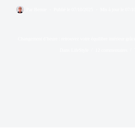
Par
Bernie
Publié le
07/10/2025
Mis à jour le
07/1
Changement d’heure : retrouvez votre équilibre intérieur grâ
Dans
LifeStyle
12 commentaires