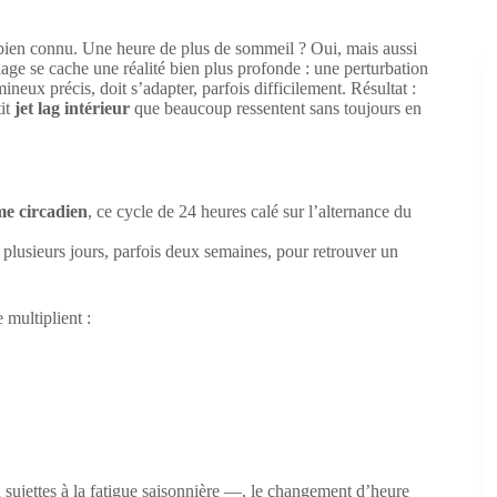
bien connu. Une heure de plus de sommeil ? Oui, mais aussi
lage se cache une réalité bien plus profonde : une perturbation
neux précis, doit s’adapter, parfois difficilement. Résultat :
tit
jet lag intérieur
que beaucoup ressentent sans toujours en
e circadien
, ce cycle de 24 heures calé sur l’alternance du
s plusieurs jours, parfois deux semaines, pour retrouver un
 multiplient :
 sujettes à la fatigue saisonnière —, le changement d’heure