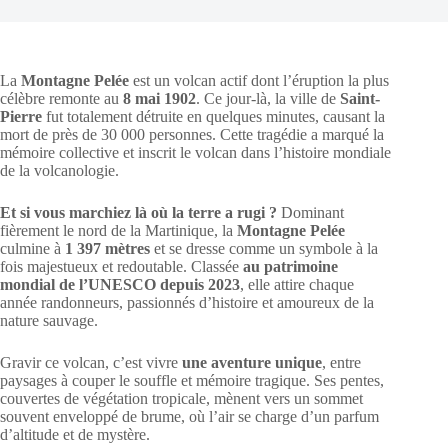
La
Montagne Pelée
est un volcan actif dont l’éruption la plus
célèbre remonte au
8 mai 1902
. Ce jour-là, la ville de
Saint-
Pierre
fut totalement détruite en quelques minutes, causant la
mort de près de 30 000 personnes. Cette tragédie a marqué la
mémoire collective et inscrit le volcan dans l’histoire mondiale
de la volcanologie.
Et si vous marchiez là où la terre a rugi ?
Dominant
fièrement le nord de la Martinique, la
Montagne Pelée
culmine à
1 397 mètres
et se dresse comme un symbole à la
fois majestueux et redoutable. Classée
au patrimoine
mondial de l’UNESCO depuis 2023
, elle attire chaque
année randonneurs, passionnés d’histoire et amoureux de la
nature sauvage.
Gravir ce volcan, c’est vivre
une aventure unique
, entre
paysages à couper le souffle et mémoire tragique. Ses pentes,
couvertes de végétation tropicale, mènent vers un sommet
souvent enveloppé de brume, où l’air se charge d’un parfum
d’altitude et de mystère.