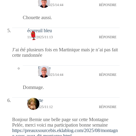
15/08/2025/14:44
RÉPONDRE
Chouette aussi.
écureuil bleu
11/08/2025/11:13
RÉPONDRE
J’ai été plusieurs fois en Martinique mais je n’ai pas fait
cette randonnée
Bernie
15/08/2025/14:44
RÉPONDRE
Dommage.
cigalette
11/08/2025/11:12
RÉPONDRE
Bonjour Bernie une belle page sur cette Montagne
Pelée, merci voici ma participation bonne semaine
https://preauxsourcebis.eklablog.com/2025/08/montagn
e-vous-avez-dit-montagne.html