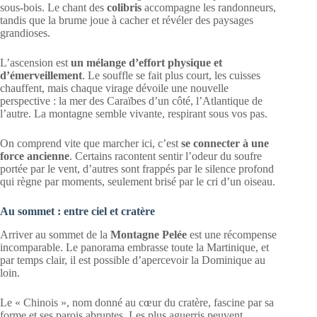
sous-bois. Le chant des
colibris
accompagne les randonneurs,
tandis que la brume joue à cacher et révéler des paysages
grandioses.
L’ascension est
un mélange d’effort physique et
d’émerveillement
. Le souffle se fait plus court, les cuisses
chauffent, mais chaque virage dévoile une nouvelle
perspective : la mer des Caraïbes d’un côté, l’Atlantique de
l’autre. La montagne semble vivante, respirant sous vos pas.
On comprend vite que marcher ici, c’est
se connecter à une
force ancienne
. Certains racontent sentir l’odeur du soufre
portée par le vent, d’autres sont frappés par le silence profond
qui règne par moments, seulement brisé par le cri d’un oiseau.
Au sommet : entre ciel et cratère
Arriver au sommet de la
Montagne Pelée
est une récompense
incomparable. Le panorama embrasse toute la Martinique, et
par temps clair, il est possible d’apercevoir la Dominique au
loin.
Le « Chinois », nom donné au cœur du cratère, fascine par sa
forme et ses parois abruptes. Les plus aguerris peuvent