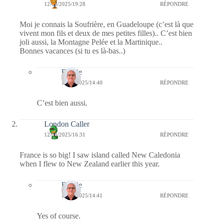
12/08/2025/19:28
RÉPONDRE
Moi je connais la Soufrière, en Guadeloupe (c’est là que
vivent mon fils et deux de mes petites filles).. C’est bien
joli aussi, la Montagne Pelée et la Martinique..
Bonnes vacances (si tu es là-bas..)
Bernie
15/08/2025/14:40
RÉPONDRE
C’est bien aussi.
London Caller
12/08/2025/16:31
RÉPONDRE
France is so big! I saw island called New Caledonia
when I flew to New Zealand earlier this year.
Bernie
15/08/2025/14:41
RÉPONDRE
Yes of course.