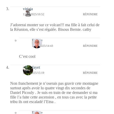
virjaja
12/08/2025/10:52
RÉPONDRE
J’adorerai monter sur ce volcan!!! ma fille à fait celui de
la Réunion, elle s’est régalée. Bisous Bernie. cathy
Bernie
15/08/2025/14:43
RÉPONDRE
C’est cool
giselefayet
11/08/2025/15:19
RÉPONDRE
Non franchement je n’oserais pas gravir cete montagne
surtout après avoir lu quatre vingt dix secondes de
Daniel Picouly . Je suis en train de me demander si ma
fille l’a faite cette ascension , en tous cas avec la petite
tribu ils ont escaladé l’Etna .
Bernie