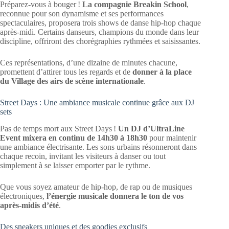
Préparez-vous à bouger !
La compagnie Breakin School
,
reconnue pour son dynamisme et ses performances
spectaculaires, proposera trois shows de danse hip-hop chaque
après-midi. Certains danseurs, champions du monde dans leur
discipline, offriront des chorégraphies rythmées et saisissantes.
Ces représentations, d’une dizaine de minutes chacune,
promettent d’attirer tous les regards et de
donner à la place
du Village des airs de scène internationale
.
Street Days : Une ambiance musicale continue grâce aux DJ
sets
Pas de temps mort aux Street Days !
Un DJ d’UltraLine
Event mixera en continu de 14h30 à 18h30
pour maintenir
une ambiance électrisante. Les sons urbains résonneront dans
chaque recoin, invitant les visiteurs à danser ou tout
simplement à se laisser emporter par le rythme.
Que vous soyez amateur de hip-hop, de rap ou de musiques
électroniques,
l’énergie musicale donnera le ton de vos
après-midis d’été
.
Des sneakers uniques et des goodies exclusifs