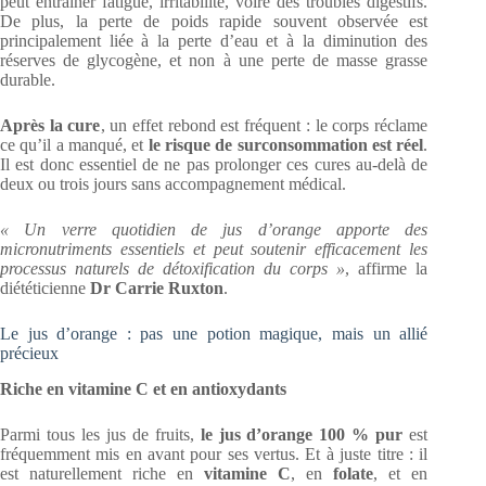
peut entraîner fatigue, irritabilité, voire des troubles digestifs.
De plus, la perte de poids rapide souvent observée est
principalement liée à la perte d’eau et à la diminution des
réserves de glycogène, et non à une perte de masse grasse
durable.
Après la cure
, un effet rebond est fréquent : le corps réclame
ce qu’il a manqué, et
le risque de surconsommation est réel
.
Il est donc essentiel de ne pas prolonger ces cures au-delà de
deux ou trois jours sans accompagnement médical.
« Un verre quotidien de jus d’orange apporte des
micronutriments essentiels et peut soutenir efficacement les
processus naturels de détoxification du corps »
, affirme la
diététicienne
Dr Carrie Ruxton
.
Le jus d’orange : pas une potion magique, mais un allié
précieux
Riche en vitamine C et en antioxydants
Parmi tous les jus de fruits,
le jus d’orange 100 % pur
est
fréquemment mis en avant pour ses vertus. Et à juste titre : il
est naturellement riche en
vitamine C
, en
folate
, et en