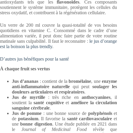
antioxydants tels que les
flavonoïdes
. Ces composants
soutiennent le système immunitaire, protègent les cellules du
stress oxydatif, et contribuent à la régénération cellulaire.
Un verre de 200 ml couvre la quasi-totalité de vos besoins
quotidiens en vitamine C. Consommé dans le cadre d’une
alimentation variée, il peut donc faire partie de votre routine
matinale sans culpabilité. Il faut le reconnaitre :
le jus d’orange
est la boisson la plus trendly
.
D’autres jus bénéfiques pour la santé
À chaque fruit ses vertus
Jus d’ananas
: contient de la
bromélaïne
, une
enzyme
anti-inflammatoire naturelle
qui peut
soulager les
douleurs articulaires et respiratoires
.
Jus de myrtille
: très riche en
anthocyanines
, il
soutient la
santé cognitive
et
améliore la circulation
sanguine cérébrale
.
Jus de pomme
: une bonne source de
polyphénols
et
de
potassium
. Il favorise la
santé cardiovasculaire
et
une
bonne digestion
. Une étude publiée en 2021 dans
le
Journal of Medicinal Food
révèle que