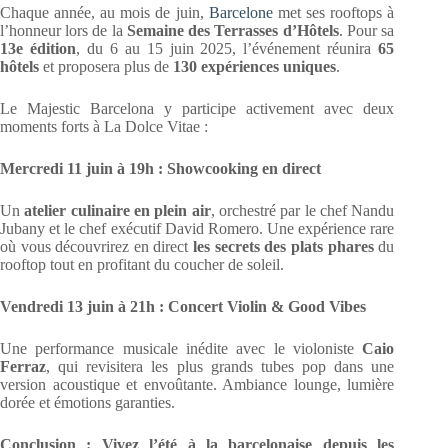
Chaque année, au mois de juin,
Barcelone
met ses rooftops à
l’honneur lors de la
Semaine des Terrasses d’Hôtels
. Pour sa
13e édition
, du 6 au 15 juin 2025, l’événement réunira
65
hôtels
et proposera plus de
130 expériences uniques
.
Le Majestic Barcelona y participe activement avec deux
moments forts à La Dolce Vitae :
Mercredi 11 juin à 19h : Showcooking en direct
Un
atelier culinaire en plein air
, orchestré par le chef Nandu
Jubany et le chef exécutif David Romero. Une expérience rare
où vous découvrirez en direct
les secrets des plats phares
du
rooftop tout en profitant du coucher de soleil.
Vendredi 13 juin à 21h : Concert Violin & Good Vibes
Une performance musicale inédite avec le violoniste
Caio
Ferraz
, qui revisitera les plus grands tubes pop dans une
version acoustique et envoûtante. Ambiance lounge, lumière
dorée et émotions garanties.
Conclusion : Vivez l’été à la barcelonaise depuis les