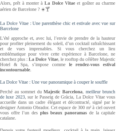
Alors, prêt à monter à
La Dolce Vitae
et goûter au charme
aérien de Barcelone ? ☀️🍸
La Dolce Vitae : Une parenthèse chic et estivale avec vue sur
Barcelone
L’été approche et, avec lui, l’envie de prendre de la hauteur
pour profiter pleinement du soleil, d’un cocktail rafraîchissant
et de vues imprenables. Si vous cherchez un lieu
emblématique pour vivre cette expérience à Barcelone, ne
cherchez plus :
La Dolce Vitae
, le rooftop du célèbre Majestic
Hotel & Spa, s’impose comme
le rendez-vous estival
incontournable
.
La Dolce Vitae : Une vue panoramique à couper le souffle
Perché au sommet du
Majestic Barcelona
,
meilleur brunch
de luxe 2023
, sur le Passeig de Gràcia, La Dolce Vitae vous
accueille dans un cadre élégant et décontracté, signé par le
designer Antonio Obrador. Cet espace de 300 m² à ciel ouvert
vous offre l’un des
plus beaux panoramas
de la capitale
catalane.
Depuis votre fauteuil moelleux, cocktail à la main, laissez