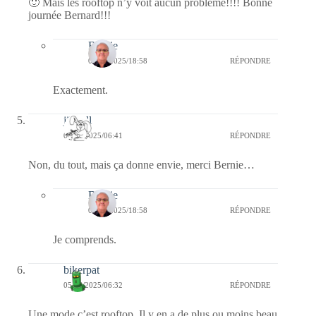
🙂 Mais les rooftop n’y voit aucun problème!!!! Bonne
journée Bernard!!!
Bernie
06/06/2025/18:58
RÉPONDRE
Exactement.
jill bill
05/06/2025/06:41
RÉPONDRE
Non, du tout, mais ça donne envie, merci Bernie…
Bernie
06/06/2025/18:58
RÉPONDRE
Je comprends.
bikerpat
05/06/2025/06:32
RÉPONDRE
Une mode c’est rooftop. Il y en a de plus ou moins beau