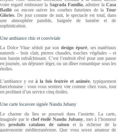
votre regard embrasser la
Sagrada Familia
, admirer la
Casa
Batlló
ou encore suivre les courbes futuristes de la
Tour
Glòries
. De jour comme de nuit, le spectacle est total, dans
une atmosphère paisible, baignée de lumière et de
sophistication.
Une ambiance chic et conviviale
La Dolce Vitae séduit par son
design épuré
, ses matériaux
naturels – bois clair, pierres chaudes, touches végétales – et
son bassin rafraîchissant. C’est l’endroit rêvé pour une pause
en journée, un déjeuner léger, ou un dîner romantique sous les
étoiles.
L’ambiance y est
à la fois feutrée et animée
, typiquement
barcelonaise : vous vous sentirez vite comme chez vous, tout
en profitant d’un service cinq étoiles.
Une carte locavore signée Nandu Jubany
Le charme du lieu se poursuit dans l’assiette. La carte,
imaginée par le
chef étoilé Nandu Jubany
, met à l’honneur
les
produits catalans de saison
et la richesse de la
gastronomie méditerranéenne. Que vous soyez amateur de