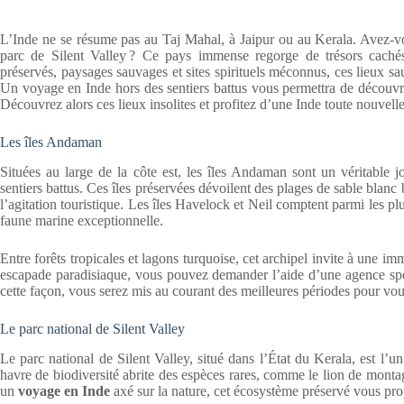
L’Inde ne se résume pas au Taj Mahal, à Jaipur ou au Kerala. Avez-vo
parc de Silent Valley ? Ce pays immense regorge de trésors cachés, l
préservés, paysages sauvages et sites spirituels méconnus, ces lieux s
Un voyage en Inde hors des sentiers battus vous permettra de découvri
Découvrez alors ces lieux insolites et profitez d’une Inde toute nouvelle
Les îles Andaman
Situées au large de la côte est, les îles Andaman sont un véritable
sentiers battus. Ces îles préservées dévoilent des plages de sable blanc
l’agitation touristique. Les îles Havelock et Neil comptent parmi les pl
faune marine exceptionnelle.
Entre forêts tropicales et lagons turquoise, cet archipel invite à une im
escapade paradisiaque, vous pouvez demander l’aide d’une agence sp
cette façon, vous serez mis au courant des meilleures périodes pour vous
Le parc national de Silent Valley
Le parc national de Silent Valley, situé dans l’État du Kerala, est l’u
havre de biodiversité abrite des espèces rares, comme le lion de monta
un
voyage en Inde
axé sur la nature, cet écosystème préservé vous pro