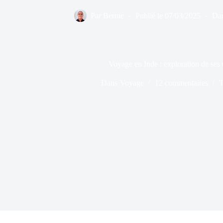
Par
Bernie
Publié le
07/03/2025
Da
Voyage en Inde : exploration de ses 
Dans
Voyage
12 commentaires
T