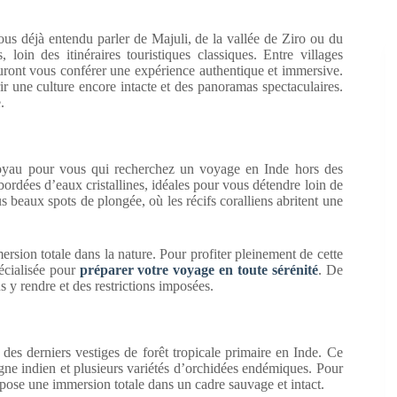
us déjà entendu parler de Majuli, de la vallée de Ziro ou du
oin des itinéraires touristiques classiques. Entre villages
auront vous conférer une expérience authentique et immersive.
r une culture encore intacte et des panoramas spectaculaires.
.
 joyau pour vous qui recherchez un voyage en Inde hors des
 bordées d’eaux cristallines, idéales pour vous détendre loin de
us beaux spots de plongée, où les récifs coralliens abritent une
mersion totale dans la nature. Pour profiter pleinement de cette
écialisée pour
préparer votre voyage en toute sérénité
. De
 y rendre et des restrictions imposées.
n des derniers vestiges de forêt tropicale primaire en Inde. Ce
gne indien et plusieurs variétés d’orchidées endémiques. Pour
pose une immersion totale dans un cadre sauvage et intact.