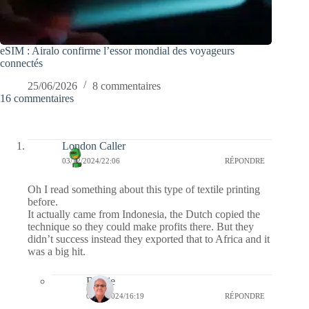
eSIM : Airalo confirme l’essor mondial des voyageurs
connectés
25/06/2026
8 commentaires
16 commentaires
London Caller
03/12/2024/22:06
RÉPONDRE
Oh I read something about this type of textile printing
before.
It actually came from Indonesia, the Dutch copied the
technique so they could make profits there. But they
didn’t success instead they exported that to Africa and it
was a big hit.
Bernie
04/12/2024/16:19
RÉPONDRE