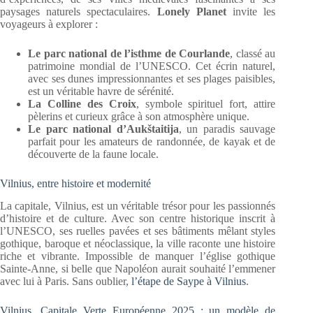
paysages naturels spectaculaires.
Lonely Planet
invite les
voyageurs à explorer :
Le parc national de l’isthme de Courlande
, classé au
patrimoine mondial de l’UNESCO. Cet écrin naturel,
avec ses dunes impressionnantes et ses plages paisibles,
est un véritable havre de sérénité.
La Colline des Croix
, symbole spirituel fort, attire
pèlerins et curieux grâce à son atmosphère unique.
Le parc national d’Aukštaitija
, un paradis sauvage
parfait pour les amateurs de randonnée, de kayak et de
découverte de la faune locale.
Vilnius, entre histoire et modernité
La capitale, Vilnius, est un véritable trésor pour les passionnés
d’histoire et de culture. Avec son centre historique inscrit à
l’UNESCO, ses ruelles pavées et ses bâtiments mêlant styles
gothique, baroque et néoclassique, la ville raconte une histoire
riche et vibrante. Impossible de manquer l’église gothique
Sainte-Anne, si belle que Napoléon aurait souhaité l’emmener
avec lui à Paris. Sans oublier,
l’étape de Saype à Vilnius
.
Vilnius, Capitale Verte Européenne 2025 : un modèle de