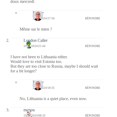
doux mercredi
Bernie
28/11/2024/17:56
RÉPONDRE
Même sur le mien ?
London Caller
19/11/2024/21:44
RÉPONDRE
I have not been to Lithuania either.
Would love to visit Estonia too.
But they are too close to Russia, maybe I should wait
for a bit longer?
Bernie
20/11/2024/18:55
RÉPONDRE
No, Lithuania is a quiet place, even now.
manou
19/11/2024/08:33
RÉPONDRE