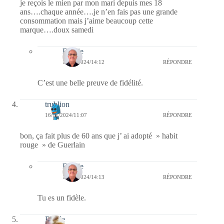
je reçois le mien par mon mari depuis mes 18
ans….chaque année….je n’en fais pas une grande
consommation mais j’aime beaucoup cette
marque….doux samedi
Bernie
17/11/2024/14:12
RÉPONDRE
C’est une belle preuve de fidélité.
trublion
16/11/2024/11:07
RÉPONDRE
bon, ça fait plus de 60 ans que j’ ai adopté » habit
rouge » de Guerlain
Bernie
17/11/2024/14:13
RÉPONDRE
Tu es un fidèle.
Renée