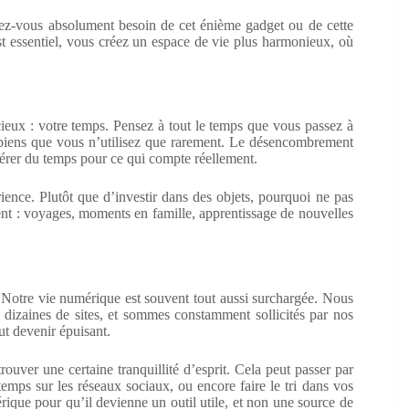
vez-vous absolument besoin de cet énième gadget ou de cette
st essentiel, vous créez un espace de vie plus harmonieux, où
ieux : votre temps. Pensez à tout le temps que vous passez à
s biens que vous n’utilisez que rarement. Le désencombrement
ibérer du temps pour ce qui compte réellement.
ence. Plutôt que d’investir dans des objets, pourquoi ne pas
sent : voyages, moments en famille, apprentissage de nouvelles
Notre vie numérique est souvent tout aussi surchargée. Nous
 dizaines de sites, et sommes constamment sollicités par nos
ut devenir épuisant.
ouver une certaine tranquillité d’esprit. Cela peut passer par
e temps sur les réseaux sociaux, ou encore faire le tri dans vos
ique pour qu’il devienne un outil utile, et non une source de