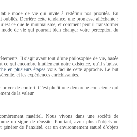
able mode de vie qui invite à redéfinir nos priorités. En
ent oubliés. Derrière cette tendance, une promesse alléchante :
 qu’est-ce que le minimalisme, et comment peut-il transformer
e mode de vie qui pourrait bien changer votre perception du
tements. Il s’agit avant tout d’une philosophie de vie, basée
out ce qui encombre inutilement notre existence, qu’il s’agisse
he en plusieurs étapes
vous facilite cette approche. Le but
sérénité, et les expériences enrichissantes.
e priver de confort. C’est plutôt une démarche consciente qui
ement de la valeur.
ncombrement matériel. Nous vivons dans une société de
me un signe de réussite. Pourtant, avoir plus d’objets ne
t générer de l’anxiété, car un environnement saturé d’objets