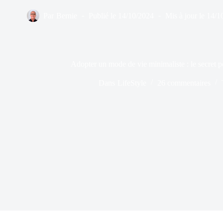
Par
Bernie
Publié le
14/10/2024
Mis à jour le
14/1
Adopter un mode de vie minimaliste : le secret 
Dans
LifeStyle
26 commentaires