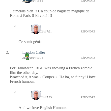
21/10/2024/15:55
RÉPONDRE
J’aimerais bien!!! Un coup de baguette magique de
Rome à Paris !! Et voilà !!!
Bernie
21/10/2024/17:21
RÉPONDRE
Ce serait génial.
London Caller
21/10/2024/10:16
RÉPONDRE
For Halloween, BBC was showing a French zombie
film the other day.
Iwatched it, it was « Coupez ». Ha ha, so funny! I love
French humour.
Bernie
21/10/2024/17:23
RÉPONDRE
And we love English Humour.