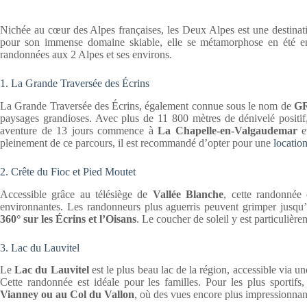
Nichée au cœur des Alpes françaises, les Deux Alpes est une destina
pour son immense domaine skiable, elle se métamorphose en été en
randonnées aux 2 Alpes et ses environs.
1. La Grande Traversée des Écrins
La Grande Traversée des Écrins, également connue sous le nom de
GR
paysages grandioses. Avec plus de 11 800 mètres de dénivelé positif,
aventure de 13 jours commence à
La Chapelle-en-Valgaudemar
e
pleinement de ce parcours, il est recommandé d’opter pour une
locatio
2. Crête du Fioc et Pied Moutet
Accessible grâce au télésiège de
Vallée Blanche
, cette randonnée 
environnantes. Les randonneurs plus aguerris peuvent grimper jusq
360° sur les Écrins et l’Oisans
. Le coucher de soleil y est particulièr
3. Lac du Lauvitel
Le
Lac du Lauvitel
est le plus beau lac de la région, accessible via un
Cette randonnée est idéale pour les familles. Pour les plus sportifs,
Vianney ou au Col du Vallon
, où des vues encore plus impressionnan