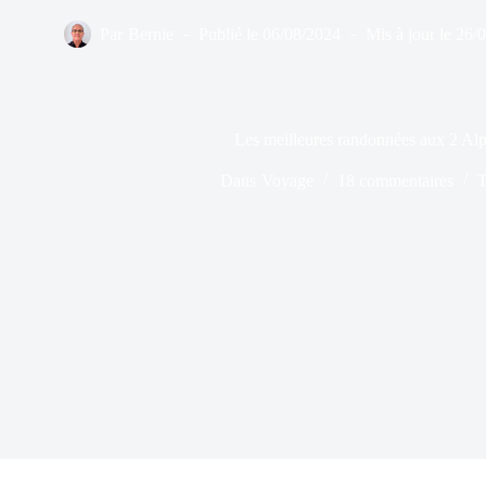
Par
Bernie
Publié le
06/08/2024
Mis à jour le
26/
Les meilleures randonnées aux 2 Alp
Dans
Voyage
18 commentaires
T