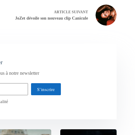
ARTICLE
SUIVANT
JoZet dévoile son nouveau clip Canicule
er
us à notre newsletter
S’inscrire
alité