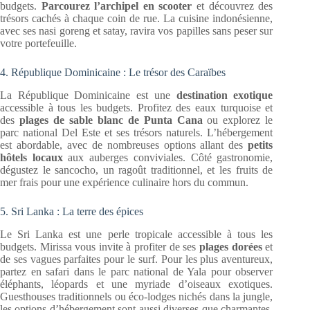
budgets.
Parcourez l’archipel en scooter
et découvrez des
trésors cachés à chaque coin de rue. La cuisine indonésienne,
avec ses nasi goreng et satay, ravira vos papilles sans peser sur
votre portefeuille.
4. République Dominicaine : Le trésor des Caraïbes
La République Dominicaine est une
destination exotique
accessible à tous les budgets. Profitez des eaux turquoise et
des
plages de sable blanc
de Punta Cana
ou explorez le
parc national Del Este et ses trésors naturels. L’hébergement
est abordable, avec de nombreuses options allant des
petits
hôtels locaux
aux auberges conviviales. Côté gastronomie,
dégustez le sancocho, un ragoût traditionnel, et les fruits de
mer frais pour une expérience culinaire hors du commun.
5. Sri Lanka : La terre des épices
Le Sri Lanka est une perle tropicale accessible à tous les
budgets. Mirissa vous invite à profiter de ses
plages dorées
et
de ses vagues parfaites pour le surf. Pour les plus aventureux,
partez en safari dans le parc national de Yala pour observer
éléphants, léopards et une myriade d’oiseaux exotiques.
Guesthouses traditionnels ou éco-lodges nichés dans la jungle,
les options d’hébergement sont aussi diverses que charmantes.