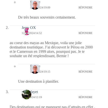
Bernie
13/08/2024/19:09
RÉPONDRE
De très beaux souvenirs certainement.
Jerry OX
12/08/2024/14:52
RÉPONDRE
au coeur des mayas au Mexique, voila une jolie
destination touristique. J’ai découvert le Pérou en 2000
et le Cameroun en 1999 alors, pourquoi pas. Je te
souhaite un été resplendissant, Bernie !
Bernie
13/08/2024/19:15
RÉPONDRE
Une destination à planifier.
giselefayet
10/08/2024/12:19
RÉPONDRE
Des destinations qui ne manquent pas d’attraits en effet .