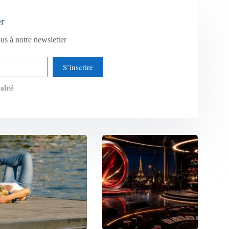
er
us à notre newsletter
S’inscrire
alité