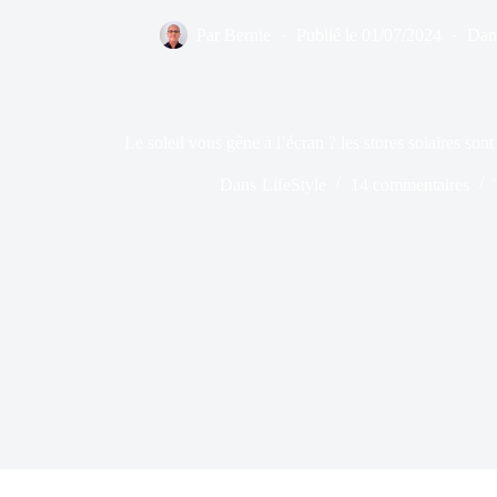
Par
Bernie
Publié le
01/07/2024
Dan
Le soleil vous gêne à l’écran ? les stores solaires sont
Dans
LifeStyle
14 commentaires