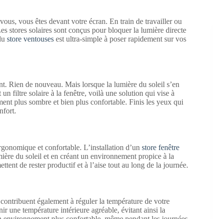
 vous, vous êtes devant votre écran. En train de travailler ou
s stores solaires sont conçus pour bloquer la lumière directe
 du
store ventouses
est ultra-simple à poser rapidement sur vos
nt. Rien de nouveau. Mais lorsque la lumière du soleil s’en
n filtre solaire à la fenêtre, voilà une solution qui vise à
ment plus sombre et bien plus confortable. Finis les yeux qui
nfort.
 ergonomique et confortable. L’installation d’un
store fenêtre
mière du soleil et en créant un environnement propice à la
ttent de rester productif et à l’aise tout au long de la journée.
es contribuent également à réguler la température de votre
nir une température intérieure agréable, évitant ainsi la
r un environnement plus confortable, même pendant les journées