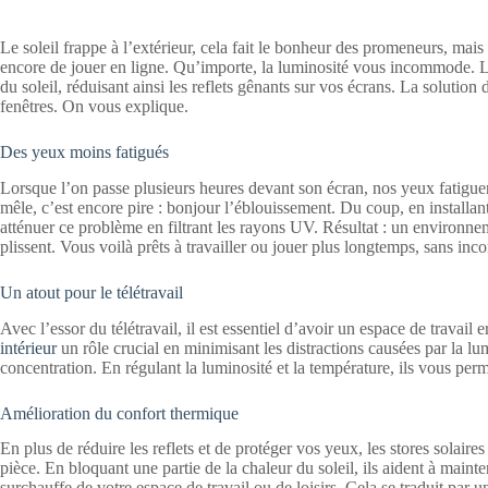
Le soleil frappe à l’extérieur, cela fait le bonheur des promeneurs, mais
encore de jouer en ligne. Qu’importe, la luminosité vous incommode. Le
du soleil, réduisant ainsi les reflets gênants sur vos écrans. La solution
fenêtres. On vous explique.
Des yeux moins fatigués
Lorsque l’on passe plusieurs heures devant son écran, nos yeux fatigue
mêle, c’est encore pire : bonjour l’éblouissement. Du coup, en installant u
atténuer ce problème en filtrant les rayons UV. Résultat : un environne
plissent. Vous voilà prêts à travailler ou jouer plus longtemps, sans inco
Un atout pour le télétravail
Avec l’essor du télétravail, il est essentiel d’avoir un espace de travail
intérieur
un rôle crucial en minimisant les distractions causées par la lu
concentration. En régulant la luminosité et la température, ils vous perme
Amélioration du confort thermique
En plus de réduire les reflets et de protéger vos yeux, les stores solair
pièce. En bloquant une partie de la chaleur du soleil, ils aident à mainte
surchauffe de votre espace de travail ou de loisirs. Cela se traduit pa