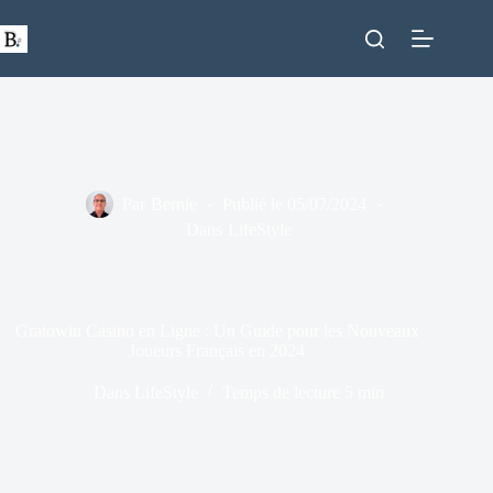
Passer
au
contenu
Par
Bernie
Publié le
05/07/2024
Dans
LifeStyle
Gratowin Casino en Ligne : Un Guide pour les Nouveaux
Joueurs Français en 2024
Dans
LifeStyle
Temps de lecture
5 min