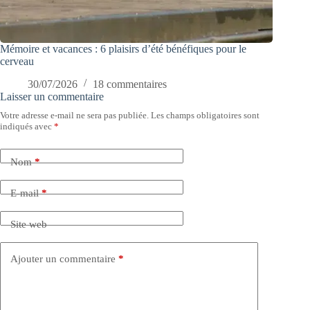
Mémoire et vacances : 6 plaisirs d’été bénéfiques pour le
cerveau
30/07/2026
18 commentaires
Laisser un commentaire
Votre adresse e-mail ne sera pas publiée.
Les champs obligatoires sont
indiqués avec
*
Nom
*
E-mail
*
Site web
Ajouter un commentaire
*