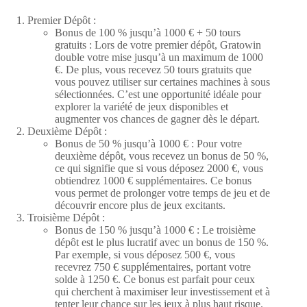
Premier Dépôt :
Bonus de 100 % jusqu’à 1000 € + 50 tours
gratuits : Lors de votre premier dépôt, Gratowin
double votre mise jusqu’à un maximum de 1000
€. De plus, vous recevez 50 tours gratuits que
vous pouvez utiliser sur certaines machines à sous
sélectionnées. C’est une opportunité idéale pour
explorer la variété de jeux disponibles et
augmenter vos chances de gagner dès le départ.
Deuxième Dépôt :
Bonus de 50 % jusqu’à 1000 € : Pour votre
deuxième dépôt, vous recevez un bonus de 50 %,
ce qui signifie que si vous déposez 2000 €, vous
obtiendrez 1000 € supplémentaires. Ce bonus
vous permet de prolonger votre temps de jeu et de
découvrir encore plus de jeux excitants.
Troisième Dépôt :
Bonus de 150 % jusqu’à 1000 € : Le troisième
dépôt est le plus lucratif avec un bonus de 150 %.
Par exemple, si vous déposez 500 €, vous
recevrez 750 € supplémentaires, portant votre
solde à 1250 €. Ce bonus est parfait pour ceux
qui cherchent à maximiser leur investissement et à
tenter leur chance sur les jeux à plus haut risque.