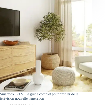
Smartbox IPTV : le guide complet pour profiter de la
télévision nouvelle génération