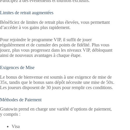
Participez à des événements et tournois exclusifs.
Limites de retrait augmentées
Bénéficiez de limites de retrait plus élevées, vous permettant
d’accéder à vos gains plus rapidement.
Pour rejoindre le programme VIP, il suffit de jouer
régulièrement et de cumuler des points de fidélité. Plus vous
jouez, plus vous progressez dans les niveaux VIP, débloquant
ainsi de nouveaux avantages à chaque étape.
Exigences de Mise
Le bonus de bienvenue est soumis à une exigence de mise de
35x, tandis que le bonus sans dépôt nécessite une mise de 50x.
Les joueurs disposent de 30 jours pour remplir ces conditions.
Méthodes de Paiement
Gratowin prend en charge une variété d’options de paiement,
y compris :
Visa