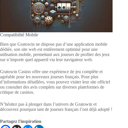
Compatibilité Mobile
Bien que Gratowin ne dispose pas d’une application mobile
dédiée, son site web est entièrement optimisé pour une
utilisation mobile, permettant aux joueurs de profiter des jeux
sur n’importe quel appareil via leur navigateur web.
Gratowin Casino offre une expérience de jeu complète et
agréable pour les nouveaux joueurs français. Pour plus
d’informations détaillées, vous pouvez visiter leur site officiel
ou consulter des avis complets sur diverses plateformes de
critique de casinos.
N’hésitez pas à plonger dans l’univers de Gratowin et
découvrez pourquoi tant de joueurs français l’ont déjà adopté !
Partagez l'inspiration