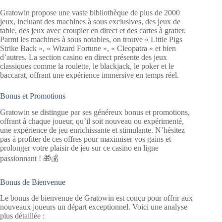
Gratowin propose une vaste bibliothèque de plus de 2000
jeux, incluant des machines à sous exclusives, des jeux de
table, des jeux avec croupier en direct et des cartes à gratter.
Parmi les machines à sous notables, on trouve « Little Pigs
Strike Back », « Wizard Fortune », « Cleopatra » et bien
d’autres. La section casino en direct présente des jeux
classiques comme la roulette, le blackjack, le poker et le
baccarat, offrant une expérience immersive en temps réel.
Bonus et Promotions
Gratowin se distingue par ses généreux bonus et promotions,
offrant à chaque joueur, qu’il soit nouveau ou expérimenté,
une expérience de jeu enrichissante et stimulante. N’hésitez
pas à profiter de ces offres pour maximiser vos gains et
prolonger votre plaisir de jeu sur ce casino en ligne
passionnant ! 🎁💰
Bonus de Bienvenue
Le bonus de bienvenue de Gratowin est conçu pour offrir aux
nouveaux joueurs un départ exceptionnel. Voici une analyse
plus détaillée :