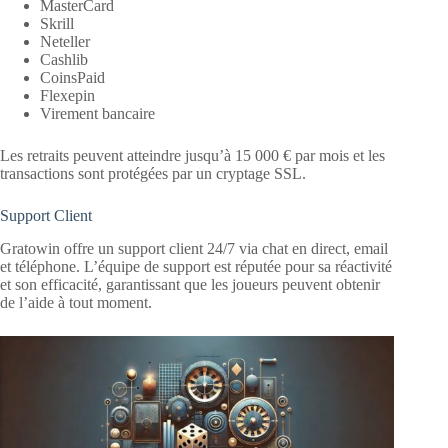
MasterCard
Skrill
Neteller
Cashlib
CoinsPaid
Flexepin
Virement bancaire
Les retraits peuvent atteindre jusqu’à 15 000 € par mois et les
transactions sont protégées par un cryptage SSL.
Support Client
Gratowin offre un support client 24/7 via chat en direct, email
et téléphone. L’équipe de support est réputée pour sa réactivité
et son efficacité, garantissant que les joueurs peuvent obtenir
de l’aide à tout moment.